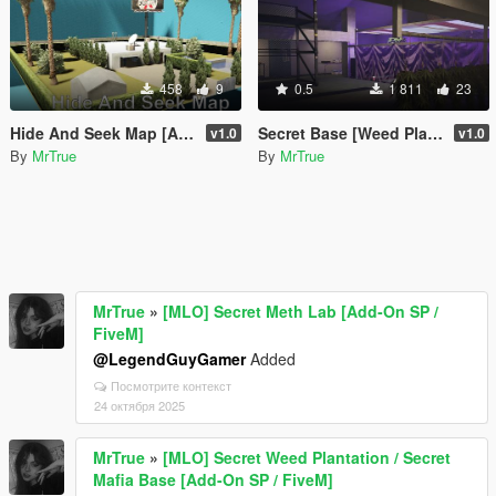
458
9
0.5
1 811
23
Hide And Seek Map [Add-On SP / FiveM]
Secret Base [Weed Plantation/Mafia Base][MLO] [Gta 5/Fivem]
v1.0
v1.0
By
MrTrue
By
MrTrue
MrTrue
»
[MLO] Secret Meth Lab [Add-On SP /
FiveM]
@LegendGuyGamer
Added
Посмотрите контекст
24 октября 2025
MrTrue
»
[MLO] Secret Weed Plantation / Secret
Mafia Base [Add-On SP / FiveM]