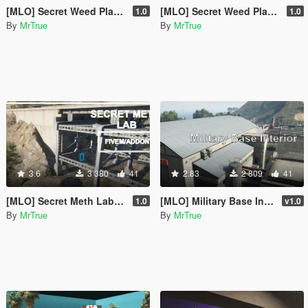
[MLO] Secret Weed Plantation / Secret Mafia Base #2 [Add-On SP / FiveM]
[MLO] Secret Weed Plantation / Secret Mafia Base [Add-On SP / FiveM]
1.0
1.0
By
MrTrue
By
MrTrue
3.6
3 380
41
2.83
2 809
41
[MLO] Secret Meth Lab [Add-On SP / FiveM]
[MLO] Military Base Interior [Add-On SP / FiveM]
1.0
v1.0
By
MrTrue
By
MrTrue