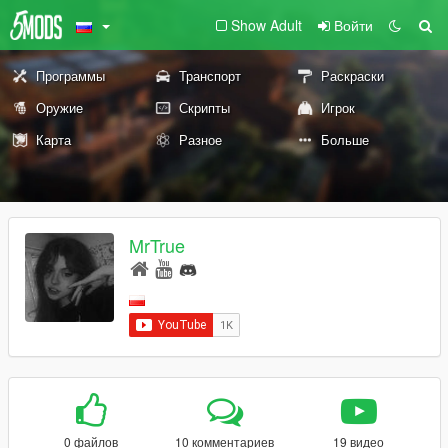
Show Adult
Войти
Программы
Транспорт
Раскраски
Оружие
Скрипты
Игрок
Карта
Разное
Больше
MrTrue
0 файлов
10 комментариев
19 видео