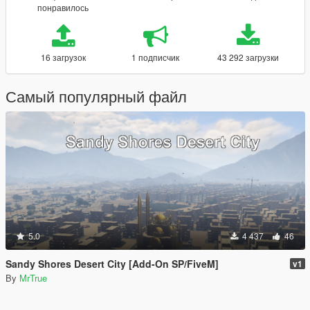
понравилось
16 загрузок
1 подписчик
43 292 загрузки
Самый популярный файл
5.0
4 437
46
Sandy Shores Desert City [Add-On SP/FiveM]
v1
By
MrTrue