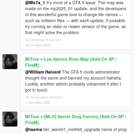
@Mo7a_1
It’s more of a GTA V issue. The map was
made on the mp2025_01 update, and the developers
of this wonderful game love to change file names —
such as collision files — with each update. If possible,
try running an older or newer version of the game, as
that might solve the problem.
Посмотрите контекст
24 октября 2025
MrTrue
»
Los Santos River Map [Add-On SP /
FiveM]
@William Halverd
The GTA 5 mods administrator
thought the same and banned my account hahaha.
Luckily, another admin probably unbanned it after I
got in touch.
Посмотрите контекст
1 сентября 2025
MrTrue
»
[MLO] Secret Drug Factory [Add-On SP /
FiveM]
@tserna
bkr_ware01_methkit_upgrade name of prop