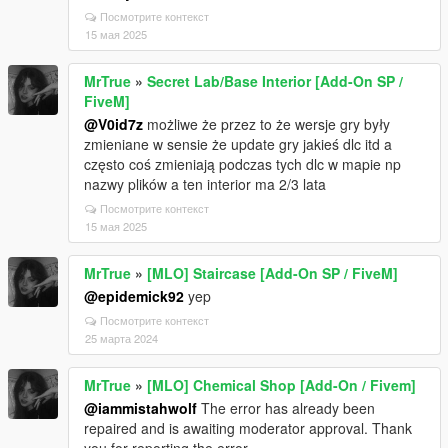
Посмотрите контекст
15 мая 2025
MrTrue
»
Secret Lab/Base Interior [Add-On SP /
FiveM]
@V0id7z
możliwe że przez to że wersje gry były
zmieniane w sensie że update gry jakieś dlc itd a
często coś zmieniają podczas tych dlc w mapie np
nazwy plików a ten interior ma 2/3 lata
Посмотрите контекст
15 мая 2025
MrTrue
»
[MLO] Staircase [Add-On SP / FiveM]
@epidemick92
yep
Посмотрите контекст
25 марта 2024
MrTrue
»
[MLO] Chemical Shop [Add-On / Fivem]
@iammistahwolf
The error has already been
repaired and is awaiting moderator approval. Thank
you for reporting the error