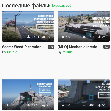
Последние файлы
(Показать всё)
1 594
20
5.0
2 718
24
Secret Weed Plantation / Secret Mafia Base 2.0 | Fivem/SP
[MLO] Mechanic Interior F1 Theme [Add-On SP / FiveM]
1.0
1.0
By
MrTrue
By
MrTrue
5.0
2 245
21
5.0
4 408
51