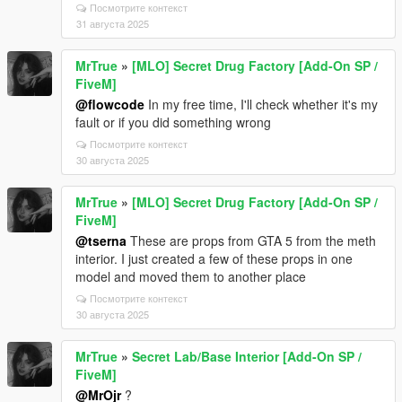
Посмотрите контекст
31 августа 2025
MrTrue
»
[MLO] Secret Drug Factory [Add-On SP /
FiveM]
@flowcode
In my free time, I'll check whether it's my
fault or if you did something wrong
Посмотрите контекст
30 августа 2025
MrTrue
»
[MLO] Secret Drug Factory [Add-On SP /
FiveM]
@tserna
These are props from GTA 5 from the meth
interior. I just created a few of these props in one
model and moved them to another place
Посмотрите контекст
30 августа 2025
MrTrue
»
Secret Lab/Base Interior [Add-On SP /
FiveM]
@MrOjr
?