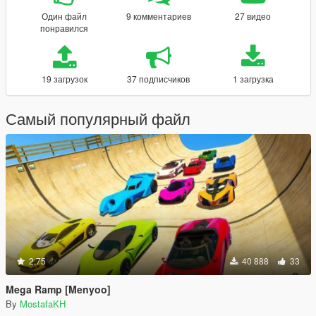
Один файл
9 комментариев
27 видео
понравился
19 загрузок
37 подписчиков
1 загрузка
Самый популярный файл
2.75
40 888
33
Mega Ramp [Menyoo]
By
MostafaKH