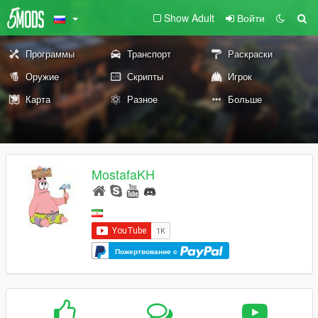
Show Adult
Войти
Программы
Транспорт
Раскраски
Оружие
Скрипты
Игрок
Карта
Разное
Больше
MostafaKH
Пожертвование с