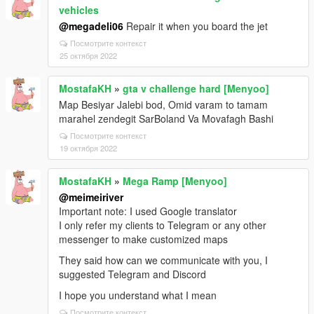
vehicles
@megadeli06
Repair it when you board the jet
Посмотрите контекст
25 октября 2022
MostafaKH
»
gta v challenge hard [Menyoo]
Map Besiyar Jalebi bod, Omid varam to tamam
marahel zendegit SarBoland Va Movafagh Bashi
Посмотрите контекст
19 октября 2022
MostafaKH
»
Mega Ramp [Menyoo]
@meimeiriver
Important note: I used Google translator
I only refer my clients to Telegram or any other
messenger to make customized maps
They said how can we communicate with you, I
suggested Telegram and Discord
I hope you understand what I mean
Посмотрите контекст