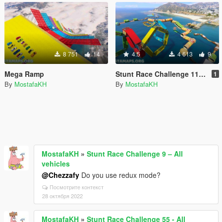
8 751
14
4.5
4 613
9
Mega Ramp
Stunt Race Challenge 11 – All vehicles
1
By
MostafaKH
By
MostafaKH
MostafaKH
»
Stunt Race Challenge 9 – All
vehicles
@Chezzafy
Do you use redux mode?
Посмотрите контекст
28 октября 2022
MostafaKH
»
Stunt Race Challenge 55 - All