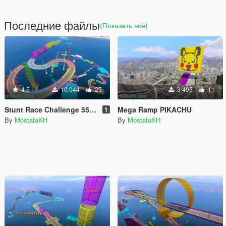
Последние файлы
(Показать всё)
4.5
10 044
25
3 495
11
Stunt Race Challenge 55 - All vehicles
Mega Ramp PIKACHU
1
By
MostafaKH
By
MostafaKH