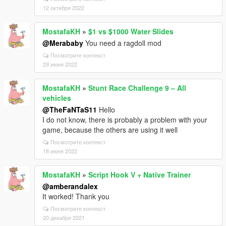
12 октября 2022
MostafaKH
»
$1 vs $1000 Water Slides
@Merababy
You need a ragdoll mod
Посмотрите контекст
29 июня 2022
MostafaKH
»
Stunt Race Challenge 9 – All
vehicles
@TheFaNTaS11
Hello
I do not know, there is probably a problem with your
game, because the others are using it well
Посмотрите контекст
18 июня 2022
MostafaKH
»
Script Hook V + Native Trainer
@amberandalex
It worked! Thank you
Посмотрите контекст
20 декабря 2021