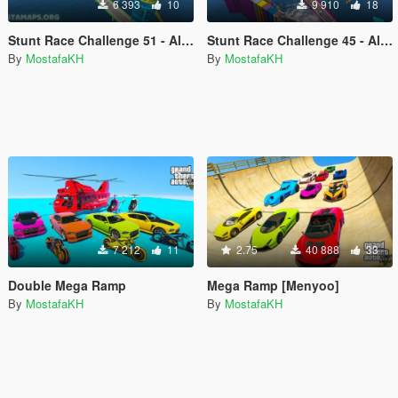
6 393
10
9 910
18
Stunt Race Challenge 51 - All vehicles
Stunt Race Challenge 45 - All vehicles
By
MostafaKH
By
MostafaKH
7 212
11
2.75
40 888
33
Double Mega Ramp
Mega Ramp [Menyoo]
By
MostafaKH
By
MostafaKH