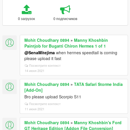
0 загрузок
0 подписчиков
Mohit Choudhary 0894
»
Manny Khoshbin
Paintjob for Bugatti Chiron Hermes 1 of 1
@SenaMitejima
when hermes speedtail is coming
please upload it fast
Посмотрите контекст
14 июня 2021
Mohit Choudhary 0894
»
TATA Safari Storme India
[Add-On]
Bro please upload Scorpio S11
Посмотрите контекст
11 июня 2021
Mohit Choudhary 0894
»
Manny Khoshbin's Ford
GT Heritage Edition [Addon File Conversion]