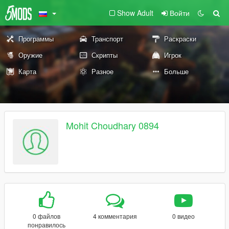
Show Adult
Войти
Программы
Транспорт
Раскраски
Оружие
Скрипты
Игрок
Карта
Разное
Больше
Mohit Choudhary 0894
0 файлов
4 комментария
0 видео
понравилось