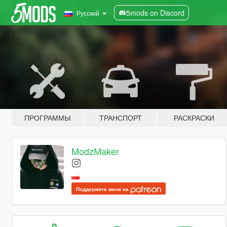
5mods on Discord
Русский
ПРОГРАММЫ
ТРАНСПОРТ
РАСКРАСКИ
ModzMaker
Поддержите меня на