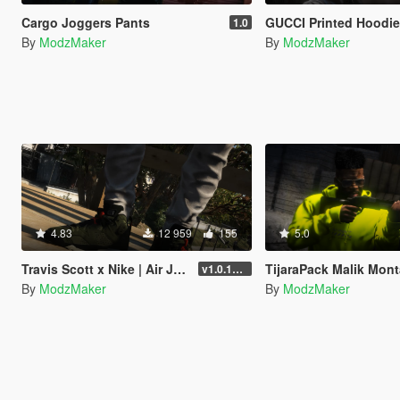
Cargo Joggers Pants
GUCCI Printed Hoodi
1.0
By
ModzMaker
By
ModzMaker
4.83
12 959
155
5.0
Travis Scott x Nike | Air Jordan 6
TijaraPack Malik Mon
v1.0.1737.6
By
ModzMaker
By
ModzMaker