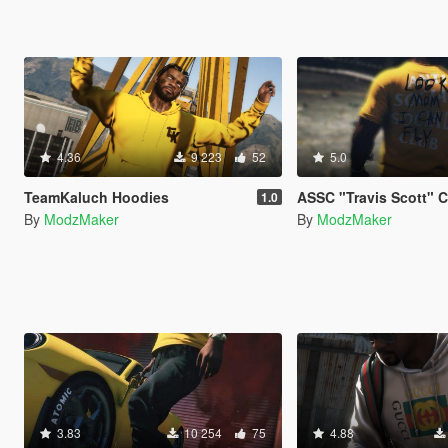
4.36
9 223
52
5.0
TeamKaluch Hoodies
ASSC "Travis Scott" 
1.0
By
ModzMaker
By
ModzMaker
3.83
10 254
75
4.88