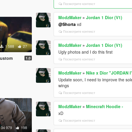
Посмотрите контекст
ModzMaker
»
Jordan 1 Dior (V1)
@Shorta
xd
Посмотрите контекст
ModzMaker
»
Jordan 1 Dior (V1)
1 588
27
Ugly photos and I do this first
Custom
1.0
Посмотрите контекст
ModzMaker
»
Nike x Dior "JORDAN I
Update soon, I need to improve the sole
wings
Посмотрите контекст
ModzMaker
»
Minecraft Hoodie -
xD
Посмотрите контекст
34 979
198