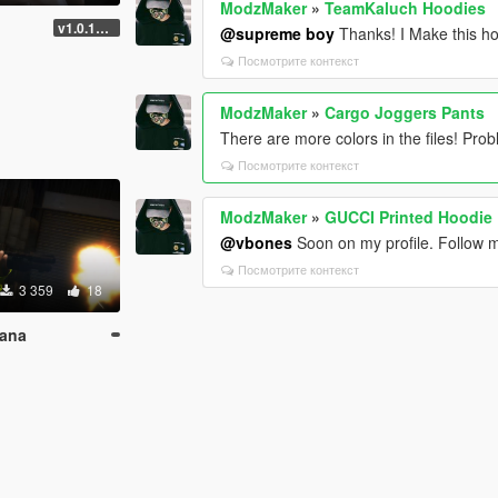
ModzMaker
»
TeamKaluch Hoodies
e
v1.0.1737.6
@supreme boy
Thanks! I Make this hoo
Посмотрите контекст
ModzMaker
»
Cargo Joggers Pants
There are more colors in the files! Prob
Посмотрите контекст
ModzMaker
»
GUCCI Printed Hoodie
@vbones
Soon on my profile. Follow m
Посмотрите контекст
3 359
18
tana