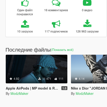
Один файл
16 комментариев
0 видео
понравился
10 загрузок
117 подписчиков
126 963 загрузки
Последние файлы
(Показать всё)
4.92
11 471
111
4.14
Apple AirPods | MP model & Ready FIVEM
Nike x Dior "JORDAN 
1.0
By
ModzMaker
By
ModzMaker