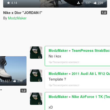
4.14
41 537
239
Nike x Dior "JORDAN I"
1.0
By
ModzMaker
ModzMaker
»
TeamPrezess StrabBac
No i kox
Посмотрите контекст
ModzMaker
»
2011 Audi A8 L W12 Qu
Template ?
41 537
239
Посмотрите контекст
I"
1.0
ModzMaker
»
Nike AirForce 1 TK (T
xD