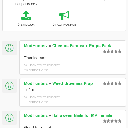
понравилось
0 загрузок
0 подписчиков
ModHunterz
»
Cheetos Fantastix Props Pack
Thanks man
Посмотрите контекст
23 октября 2022
ModHunterz
»
Weed Brownies Prop
10/10
Посмотрите контекст
17 октября 2022
ModHunterz
»
Halloween Nails for MP Female
Good for my gf