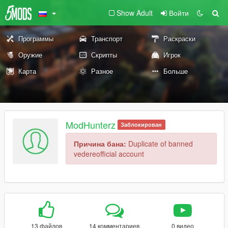
Show Adult
Войти
Программы
Транспорт
Раскраски
Оружие
Скрипты
Игрок
Карта
Разное
Больше
ModHunterz
Заблокирован
Причина бана:
Duplicate of banned
vedereofficial account
13 файлов
14 комментариев
0 видео