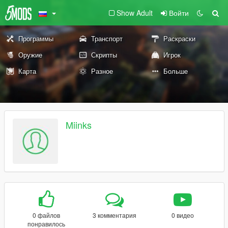
Show Adult
Войти
Программы
Транспорт
Раскраски
Оружие
Скрипты
Игрок
Карта
Разное
Больше
Miinks
0 файлов
3 комментария
0 видео
понравилось