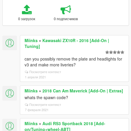
0 загрузок
0 подписчиков
Miinks
»
Kawasaki ZX10R - 2016 [Add-On |
Tuning]
can you possibly remove the plate and headlights for
v3 and make more liveries?
Посмотрите контекст
1 апреля 2021
Miinks
»
2018 Can Am Maverick [Add-On | Extras]
whats the spawn code?
Посмотрите контекст
7 февраля 2021
Miinks
»
Audi RS3 Sportback 2018 [Add-
on/Tuning+wheel-ABT]