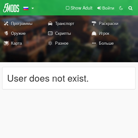
Show Adult
Войти
Программы
Транспорт
Раскраски
Оружие
Скрипты
Игрок
Карта
Разное
Больше
User does not exist.