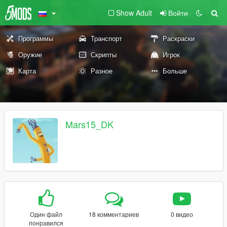
Show Adult
Войти
Программы
Транспорт
Раскраски
Оружие
Скрипты
Игрок
Карта
Разное
Больше
Mars15_DK
Один файл
18 комментариев
0 видео
понравился