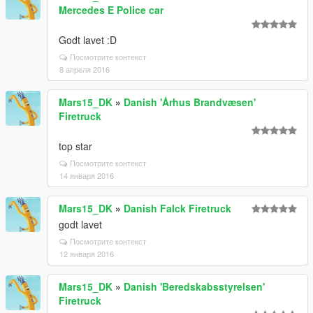
Mercedes E Police car
Godt lavet :D
Посмотрите контекст
8 апреля 2016
Mars15_DK
»
Danish 'Århus Brandvæsen'
Firetruck
top star
Посмотрите контекст
14 января 2016
Mars15_DK
»
Danish Falck Firetruck
godt lavet
Посмотрите контекст
12 января 2016
Mars15_DK
»
Danish 'Beredskabsstyrelsen'
Firetruck