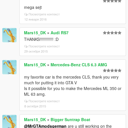
mega sejt
Посмотрите контекст
12 января 2016
Mars15_DK
»
Audi RS7
THANKS!!!!!!!!!!!! :D
Посмотрите контекст
29 октября 2015
Mars15_DK
»
Mercedes-Benz CLS 6.3 AMG
my favorite car is the mercedes CLS, thank you very
much for putting it into GTA V
Is it possible for you to make the Mercedes ML 350 or
ML 63 amg.
Посмотрите контекст
8 октября 2015
Mars15_DK
»
Bigger Suntrap Boat
@MrGTAmodsgerman
are u still working on the