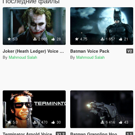
Последние файлы
5.0
2 065
28
4.75
1 657
21
Joker (Heath Ledger) Voice Pack
Batman Voice Pack
V2
By
Mahmoud Salah
By
Mahmoud Salah
5.0
1 470
30
6 416
43
Terminator Arnold Voice
Batman Grappling Hook (sound)
V1.2
1.1