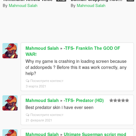
By
Mahmoud Salah
By
Mahmoud Salah
Mahmoud Salah
»
-TFS- Franklin The GOD OF
WAR!
Why my game is crashing in loading screen because
of addonpeds ? Before this it was work correctly, any
help?
Посмотрите контекст
3 марта 2021
Mahmoud Salah
»
-TFS- Predator (HD)
Best predator skin i have ever seen
Посмотрите контекст
21 февраля 2021
Mahmoud Salah
»
Ultimate Superman script mod