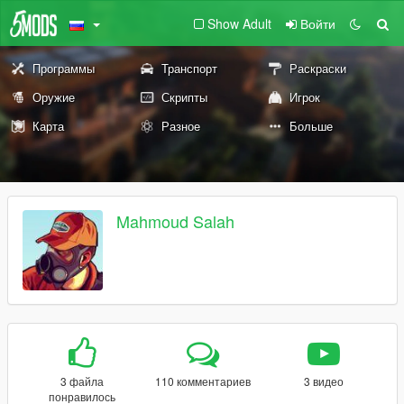
Show Adult
Войти
Программы
Транспорт
Раскраски
Оружие
Скрипты
Игрок
Карта
Разное
Больше
Mahmoud Salah
3 файла
110 комментариев
3 видео
понравилось