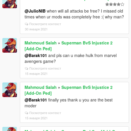
@JulioNIB
when will all attacks be free? I missed old
times when ur mods was completely free :( why man?
Посмотрите контекст
30 января 2021
Mahmoud Salah
»
Superman BvS Injustice 2
[Add-On Ped]
@Barak101
and pls can u make hulk from marvel
avengers game?
Посмотрите контекст
15 января 2021
Mahmoud Salah
»
Superman BvS Injustice 2
[Add-On Ped]
@Barak101
finally yes thank u you are the best
moder
Посмотрите контекст
15 января 2021