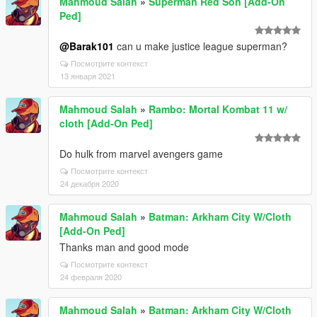
Mahmoud Salah
»
Superman Red Son [Add-On
Ped]
@Barak101
can u make justice league superman?
Посмотрите контекст
13 января 2021
Mahmoud Salah
»
Rambo: Mortal Kombat 11 w/
cloth [Add-On Ped]
Do hulk from marvel avengers game
Посмотрите контекст
24 декабря 2020
Mahmoud Salah
»
Batman: Arkham City W/Cloth
[Add-On Ped]
Thanks man and good mode
Посмотрите контекст
24 февраля 2020
Mahmoud Salah
»
Batman: Arkham City W/Cloth