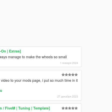
On | Extras]
lways manage to make the wheels so small
1 января 2024
 video to your mods page, i put so much time in it
6u
27 декабря 2023
/ FiveM | Tuning | Template]