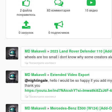
2 файла
83 комментария
15 видео
понравилось
0 загрузок
0 подписчиков
MD Makaveli
»
2023 Land Rover Defender 110 [Add-
wheels are too small i dont know why some creators a
Посмотрите контекст
MD Makaveli
»
Extended Video Export
@nightingale
, hello i would be so happy if you add my
thank you
https://youtu.be/ind7NAtcshY?si=Imwa8ki8ZzJ6F-
Посмотрите контекст
MD Makaveli
»
Mercedes-Benz E500 (W124) [Add-On 