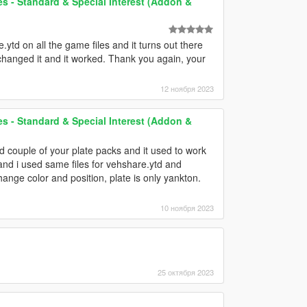
es - Standard & Special Interest (Addon &
ytd on all the game files and it turns out there
 changed it and it worked. Thank you again, your
12 ноября 2023
es - Standard & Special Interest (Addon &
d couple of your plate packs and it used to work
 and i used same files for vehshare.ytd and
ange color and position, plate is only yankton.
10 ноября 2023
25 октября 2023