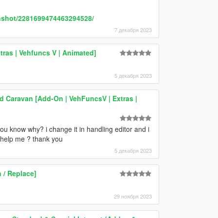
nshot/2281699474463294528/
7 декабря 2023
ras | Vehfuncs V | Animated]
5 декабря 2023
 Caravan [Add-On | VehFuncsV | Extras |
u know why? i change it in handling editor and i
u help me ? thank you
5 декабря 2023
 / Replace]
29 ноября 2023