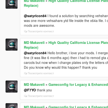
MD Makaveli
»
High Quality California License Plat
Replace)
@satyricon84
I found a solution by searching vehshare.
was one more vehsahare.ytd file inside the x64a file. I
mods are awesome.
Посмотрите контекст
MD Makaveli
»
High Quality California License Plat
Replace)
@satyricon84
Hello brother, i love your mods. I merge
fine (it was like 6 months ago) then i had to remod gta
carcols but now when i change plates only the letters ch
Do you know why would this happen? thank you
Посмотрите контекст
MD Makaveli
»
Gameconfig for Legacy & Enhanced
@F7YO
thank you
Посмотрите контекст
MD Makaveli
»
Gameconfig for Legacy & Enhanced