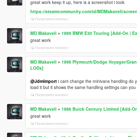
great work keep it up, here is a screenshot i took
https://steamcommunity.com/id/MDMakaveli/scree
Посмотрите контекст
MD Makaveli
»
1989 BMW E30 Touring [Add-On | Ext
great work
Посмотрите контекст
MD Makaveli
»
1996 Plymouth/Dodge Voyager/Grand
LODs]
@JdmImport
i cant change the minivans handling do yo
load it but it shows the same handling settings can yo
Посмотрите контекст
MD Makaveli
»
1986 Buick Century Limited [Add-On
great work
Посмотрите контекст