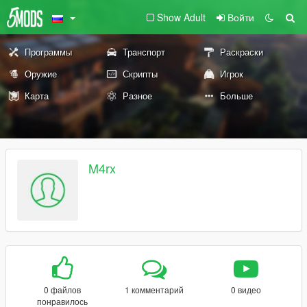
Show Adult
Войти
Программы
Транспорт
Раскраски
Оружие
Скрипты
Игрок
Карта
Разное
Больше
M4rx
0 файлов
1 комментарий
0 видео
понравилось