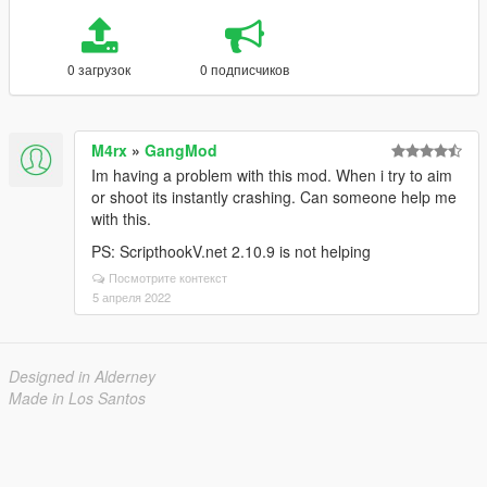
0 загрузок
0 подписчиков
M4rx
»
GangMod
Im having a problem with this mod. When i try to aim
or shoot its instantly crashing. Can someone help me
with this.
PS: ScripthookV.net 2.10.9 is not helping
Посмотрите контекст
5 апреля 2022
Designed in Alderney
Made in Los Santos