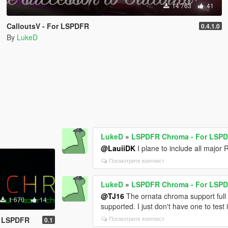
14 763
41
CalloutsV - For LSPDFR
0.4.1.0
By
LukeD
LukeD
»
LSPDFR Chroma - For LSP
@LauiiDK
I plane to include all major 
Посмотрите контекст
LukeD
»
LSPDFR Chroma - For LSP
@TJ16
The ornata chroma support full 1
1 670
14
supported. I just don't have one to test i
Посмотрите контекст
r LSPDFR
0.1