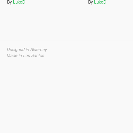
By
LukeD
By
LukeD
Designed in Alderney
Made in Los Santos