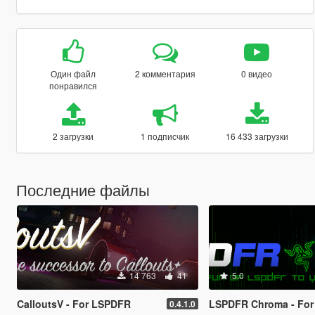
Один файл
2 комментария
0 видео
понравился
2 загрузки
1 подписчик
16 433 загрузки
Последние файлы
14 763
41
5.0
CalloutsV - For LSPDFR
LSPDFR Chroma - Fo
0.4.1.0