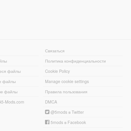
Связаться
йлы
Политика конфиденциальности
еся файлы
Cookie Policy
е файлы
Manage cookie settings
ые файлы
Правила пользования
A5-Mods.com
DMCA
@5mods в Twitter
5mods в Facebook