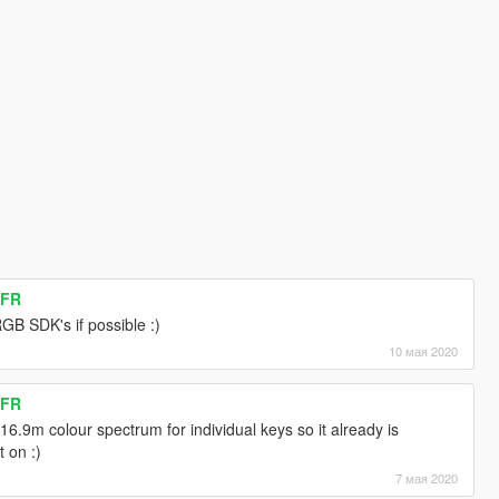
DFR
RGB SDK's if possible :)
10 мая 2020
DFR
6.9m colour spectrum for individual keys so it already is
t on :)
7 мая 2020