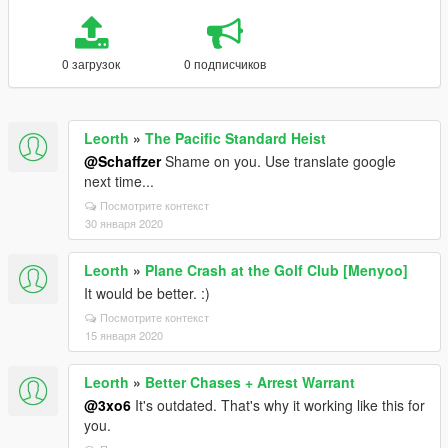
0 загрузок
0 подписчиков
Leorth
»
The Pacific Standard Heist
@Schaffzer
Shame on you. Use translate google
next time...
Посмотрите контекст
30 января 2020
Leorth
»
Plane Crash at the Golf Club [Menyoo]
It would be better. :)
Посмотрите контекст
15 января 2020
Leorth
»
Better Chases + Arrest Warrant
@3xo6
It's outdated. That's why it working like this for
you.