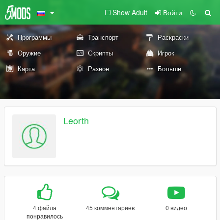
Show Adult
Войти
Программы
Транспорт
Раскраски
Оружие
Скрипты
Игрок
Карта
Разное
Больше
Leorth
4 файла
45 комментариев
0 видео
понравилось