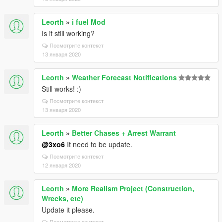
Leorth
»
i fuel Mod
Is it still working?
Посмотрите контекст
13 января 2020
Leorth
»
Weather Forecast Notifications
Still works! :)
Посмотрите контекст
13 января 2020
Leorth
»
Better Chases + Arrest Warrant
@3xo6
It need to be update.
Посмотрите контекст
12 января 2020
Leorth
»
More Realism Project (Construction,
Wrecks, etc)
Update it please.
Посмотрите контекст