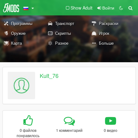
Show Adult
Войти
Программы
Транспорт
Раскраски
Оружие
Скрипты
Игрок
Карта
Разное
Больше
Kult_76
0 файлов
1 комментарий
0 видео
понравилось