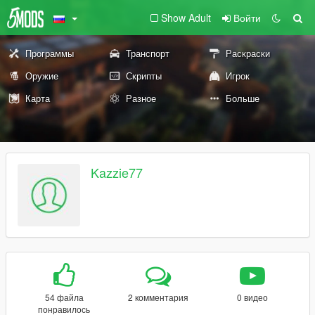
Show Adult
Войти
Программы
Транспорт
Раскраски
Оружие
Скрипты
Игрок
Карта
Разное
Больше
Kazzie77
54 файла
2 комментария
0 видео
понравилось