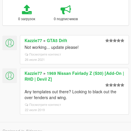
0 загрузок
0 подписчиков
Kazzie77
»
GTA5 Drift
Not working... update please!
Посмотрите контекст
26 июля 2021
Kazzie77
»
1969 Nissan Fairlady Z (S30) [Add-On |
RHD | Devil Z]
Any templates out there? Looking to black out the
over fenders and wing.
Посмотрите контекст
22 июля 2019