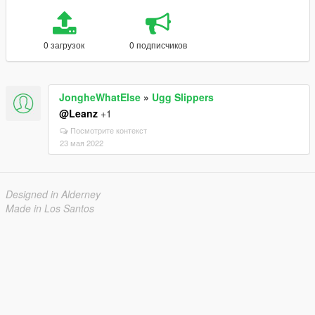
0 загрузок
0 подписчиков
JongheWhatElse
»
Ugg Slippers
@Leanz
+1
Посмотрите контекст
23 мая 2022
Designed in Alderney
Made in Los Santos