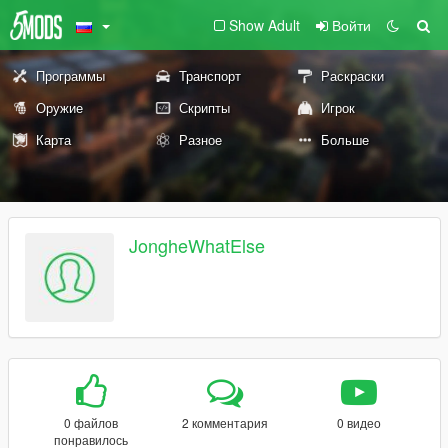
Show Adult
Войти
Программы
Транспорт
Раскраски
Оружие
Скрипты
Игрок
Карта
Разное
Больше
JongheWhatElse
0 файлов
2 комментария
0 видео
понравилось