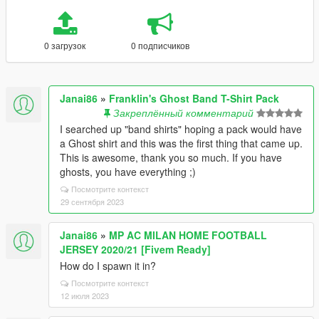
0 загрузок
0 подписчиков
Janai86
»
Franklin's Ghost Band T-Shirt Pack
Закреплённый комментарий
I searched up "band shirts" hoping a pack would have
a Ghost shirt and this was the first thing that came up.
This is awesome, thank you so much. If you have
ghosts, you have everything ;)
Посмотрите контекст
29 сентября 2023
Janai86
»
MP AC MILAN HOME FOOTBALL
JERSEY 2020/21 [Fivem Ready]
How do I spawn it in?
Посмотрите контекст
12 июля 2023