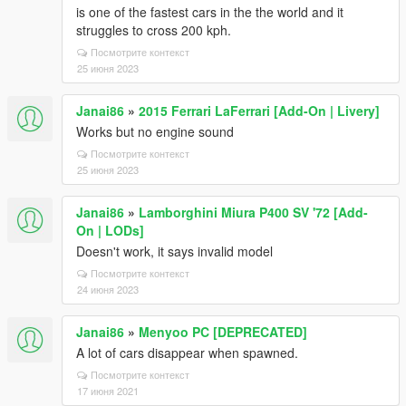
is one of the fastest cars in the the world and it
struggles to cross 200 kph.
Посмотрите контекст
25 июня 2023
Janai86
»
2015 Ferrari LaFerrari [Add-On | Livery]
Works but no engine sound
Посмотрите контекст
25 июня 2023
Janai86
»
Lamborghini Miura P400 SV '72 [Add-
On | LODs]
Doesn't work, it says invalid model
Посмотрите контекст
24 июня 2023
Janai86
»
Menyoo PC [DEPRECATED]
A lot of cars disappear when spawned.
Посмотрите контекст
17 июня 2021