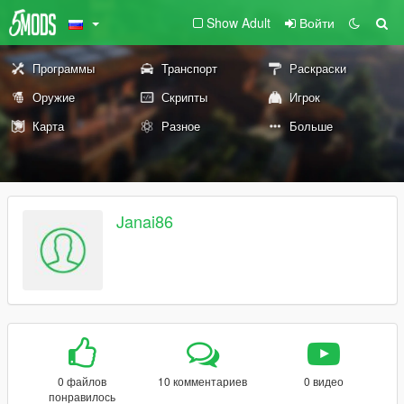
Show Adult
Войти
Программы
Транспорт
Раскраски
Оружие
Скрипты
Игрок
Карта
Разное
Больше
Janai86
0 файлов
10 комментариев
0 видео
понравилось