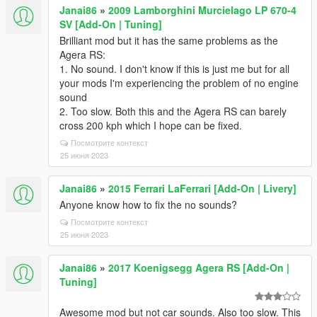
Janai86
»
2009 Lamborghini Murcielago LP 670-4
SV [Add-On | Tuning]
Brilliant mod but it has the same problems as the
Agera RS:
1. No sound. I don't know if this is just me but for all
your mods I'm experiencing the problem of no engine
sound
2. Too slow. Both this and the Agera RS can barely
cross 200 kph which I hope can be fixed.
Посмотрите контекст
25 июня 2023
Janai86
»
2015 Ferrari LaFerrari [Add-On | Livery]
Anyone know how to fix the no sounds?
Посмотрите контекст
25 июня 2023
Janai86
»
2017 Koenigsegg Agera RS [Add-On |
Tuning]
Awesome mod but not car sounds. Also too slow. This