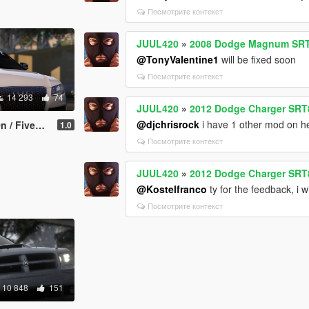
Посмотрите контекст
JUUL420
»
2008 Dodge Magnum SRT 
@TonyValentine1
will be fixed soon
Посмотрите контекст
14 293
74
JUUL420
»
2012 Dodge Charger SRT
@djchrisrock
i have 1 other mod on h
Z3D | Template]
1.0
Посмотрите контекст
JUUL420
»
2012 Dodge Charger SRT
@Kostelfranco
ty for the feedback, i wi
Посмотрите контекст
10 848
151