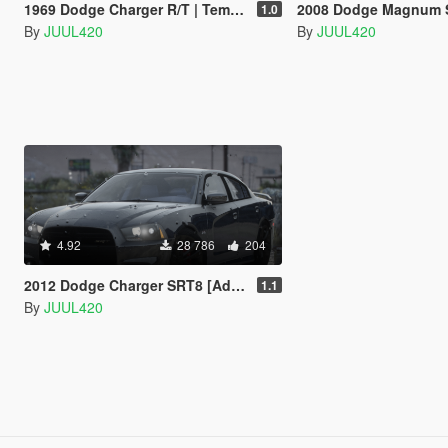
1969 Dodge Charger R/T | Template | [Add-on/FiveM]
2008 Dodge Magnum SRT | Template | [
1.0
By
JUUL420
By
JUUL420
4.92
28 786
204
2012 Dodge Charger SRT8 [Add-on/FiveM]
1.1
By
JUUL420