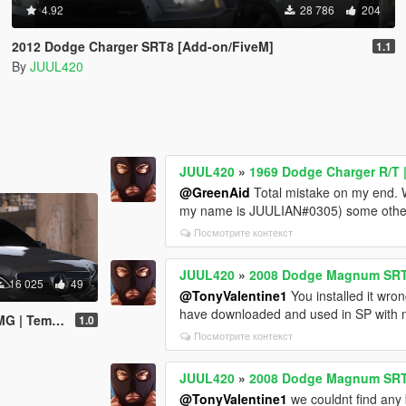
4.92
28 786
204
2012 Dodge Charger SRT8 [Add-on/FiveM]
1.1
By
JUUL420
JUUL420
»
1969 Dodge Charger R/T |
@GreenAid
Total mistake on my end. Wi
my name is JUULIAN#0305) some other i
Посмотрите контекст
JUUL420
»
2008 Dodge Magnum SRT 
16 025
49
@TonyValentine1
You installed it wro
have downloaded and used in SP with n
d-on/FiveM/Z3D]
1.0
Посмотрите контекст
JUUL420
»
2008 Dodge Magnum SRT 
@TonyValentine1
we couldnt find any 