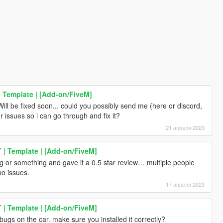
 Template | [Add-on/FiveM]
ll be fixed soon... could you possibly send me (here or discord,
ssues so i can go through and fix it?
21 апреля 2023
| Template | [Add-on/FiveM]
ng or something and gave it a 0.5 star review… multiple people
o issues.
17 апреля 2023
| Template | [Add-on/FiveM]
bugs on the car. make sure you installed it correctly?