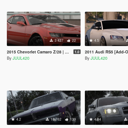
3 427
22
4.5
2015 Chevorlet Camaro Z/28 | Template | [Addon/FiveM/Z3D]
2011 Audi RS5 [Add-On / FiveM | Tuning | 
1.0
By
JUUL420
By
JUUL420
4.2
18 762
139
4.84