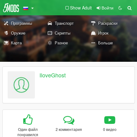
Show Adult
Войти
Программы
Транспорт
Раскраски
Оружие
Скрипты
Игрок
Карта
Разное
Больше
IloveGhost
Один файл
2 комментария
0 видео
понравился