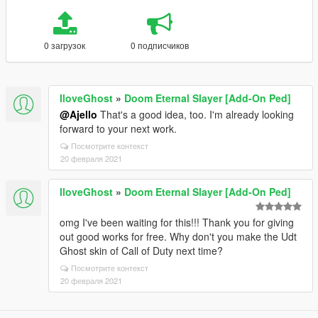
0 загрузок
0 подписчиков
IloveGhost
»
Doom Eternal Slayer [Add-On Ped]
@Ajello
That's a good idea, too. I'm already looking
forward to your next work.
Посмотрите контекст
20 февраля 2021
IloveGhost
»
Doom Eternal Slayer [Add-On Ped]
omg I've been waiting for this!!! Thank you for giving
out good works for free. Why don't you make the Udt
Ghost skin of Call of Duty next time?
Посмотрите контекст
20 февраля 2021