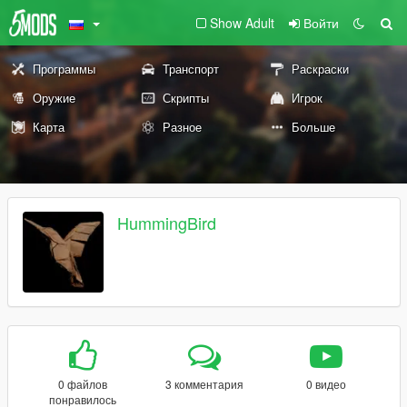
Show Adult
Войти
Программы
Транспорт
Раскраски
Оружие
Скрипты
Игрок
Карта
Разное
Больше
HummingBird
0 файлов
3 комментария
0 видео
понравилось