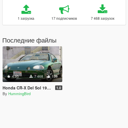
1 загрузка
17 подписчиков
7 468 загрузок
Последние файлы
4.95
7 468
139
Honda CR-X Del Sol 1997 [Add-On | Tuning | LODs | Template]
1.0
By
HummingBird