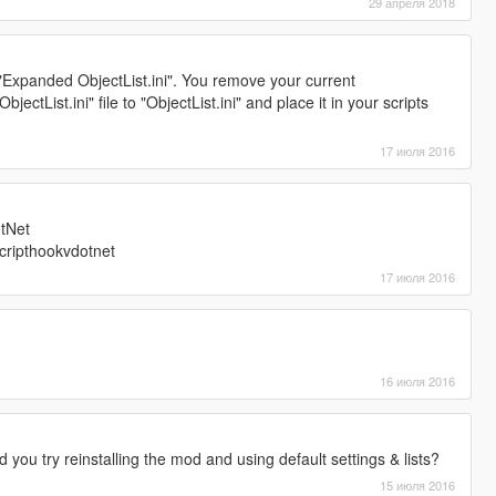
29 апреля 2018
d "Expanded ObjectList.ini". You remove your current
ectList.ini" file to "ObjectList.ini" and place it in your scripts
17 июля 2016
tNet
cripthookvdotnet
17 июля 2016
16 июля 2016
. Did you try reinstalling the mod and using default settings & lists?
15 июля 2016