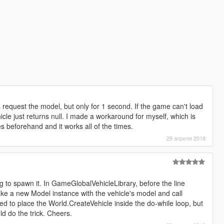
request the model, but only for 1 second. If the game can't load
cle just returns null. I made a workaround for myself, which is
s beforehand and it works all of the times.
29 апреля 2018
g to spawn it. In GameGlobalVehicleLibrary, before the line
ke a new Model instance with the vehicle's model and call
d to place the World.CreateVehicle inside the do-while loop, but
d do the trick. Cheers.