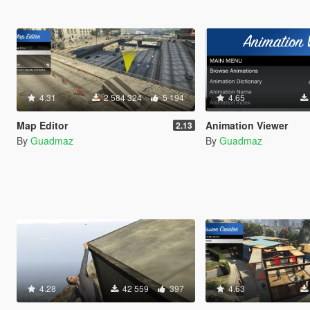
4.31
2 584 324
5 194
4.65
Map Editor
Animation Viewer
2.13
By
Guadmaz
By
Guadmaz
4.28
42 559
397
4.63