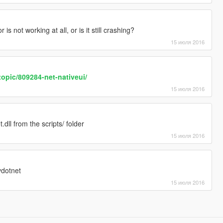
s not working at all, or is it still crashing?
15 июля 2016
topic/809284-net-nativeui/
15 июля 2016
l from the scripts/ folder
15 июля 2016
vdotnet
15 июля 2016