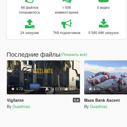
66 файлов
1 508
0 видео
понравилось
комментариев
24 загрузки
769 подписчиков
5 595 496 загрузок
Последние файлы
(Показать всё)
4.72
34 553
462
4.96
Vigilante
Maze Bank Ascent
0.6
By
Guadmaz
By
Guadmaz