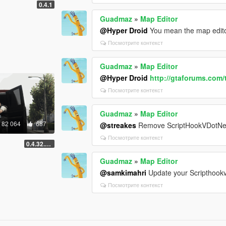
0.4.1
Guadmaz
»
Map Editor
@Hyper Droid
You mean the map editor i
Посмотрите контекст
Guadmaz
»
Map Editor
@Hyper Droid
http://gtaforums.com/
Посмотрите контекст
Guadmaz
»
Map Editor
82 064
687
@streakes
Remove ScriptHookVDotNet.dl
Посмотрите контекст
0.4.32.678
Guadmaz
»
Map Editor
@samkimahri
Update your Scripthook
Посмотрите контекст