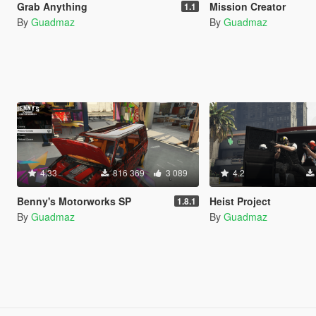
Grab Anything
Mission Creator
1.1
By
Guadmaz
By
Guadmaz
4.33
816 369
3 089
4.2
Benny's Motorworks SP
Heist Project
1.8.1
By
Guadmaz
By
Guadmaz