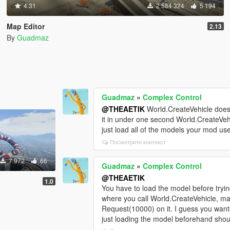
4.31
2 584 324
5 194
Map Editor
2.13
By
Guadmaz
Guadmaz
»
Complex Control
@THEAETIK
World.CreateVehicle does 
it in under one second World.CreateVehi
just load all of the models your mod use
Посмотрите контекст
7 972
66
Guadmaz
»
Complex Control
@THEAETIK
1.0
You have to load the model before tryin
where you call World.CreateVehicle, ma
Request(10000) on it. I guess you wante
just loading the model beforehand shoul