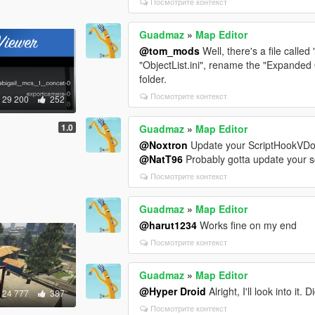
Посмотрите контекст
Guadmaz
»
Map Editor
@tom_mods
Well, there's a file calle
"ObjectList.ini", rename the "Expanded Obj
folder.
Посмотрите контекст
29 200
252
1.0
Guadmaz
»
Map Editor
@Noxtron
Update your ScriptHookVDo
@NatT96
Probably gotta update your s
Посмотрите контекст
Guadmaz
»
Map Editor
@harut1234
Works fine on my end
Посмотрите контекст
Guadmaz
»
Map Editor
@Hyper Droid
Alright, I'll look into it
24 777
387
Посмотрите контекст