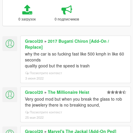
0 загрузок
0 подписчиков
Gracol20
»
2017 Bugatti Chiron [Add-On /
Replace]
why the car is so fucking fast like 500 kmph in like 60
seconds
quality good but the speed is trash
Посмотрите контекст
3 июня 2022
Gracol20
»
The Millionaire Heist
Very good mod but when you break the glass to rob
the jewelery there is no breaking sound,
Посмотрите контекст
25 мая 2022
Gracol20
»
Marvel's The Jackal [Add-On Ped]