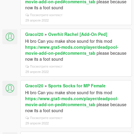
movie-add-on-ped#comments_tab
please because
now its a foot sound
Посмотрите контекст
29 апреля 2022
Gracol20
»
Overhit Rachel [Add-On Ped]
Hi bro Can you make shoe sound for this mod
https://www.gta5-mods.com/player/deadpool-
movie-add-on-ped#comments_tab
please because
now its a foot sound
Посмотрите контекст
29 апреля 2022
Gracol20
»
Sports Socks for MP Female
Hi bro Can you make shoe sound for this mod
https://www.gta5-mods.com/player/deadpool-
movie-add-on-ped#comments_tab
please because
now its a foot sound
Посмотрите контекст
29 апреля 2022