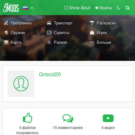
Show Adult
Войти
Программы
Транспорт
Раскраски
Оружие
Скрипты
Игрок
Карта
Разное
Больше
Gracol20
0 файлов
15 комментариев
0 видео
понравилось