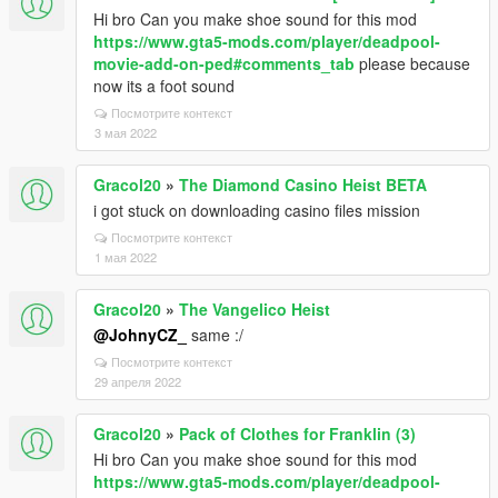
Hi bro Can you make shoe sound for this mod
https://www.gta5-mods.com/player/deadpool-
movie-add-on-ped#comments_tab
please because
now its a foot sound
Посмотрите контекст
3 мая 2022
Gracol20
»
The Diamond Casino Heist BETA
i got stuck on downloading casino files mission
Посмотрите контекст
1 мая 2022
Gracol20
»
The Vangelico Heist
@JohnyCZ_
same :/
Посмотрите контекст
29 апреля 2022
Gracol20
»
Pack of Clothes for Franklin (3)
Hi bro Can you make shoe sound for this mod
https://www.gta5-mods.com/player/deadpool-