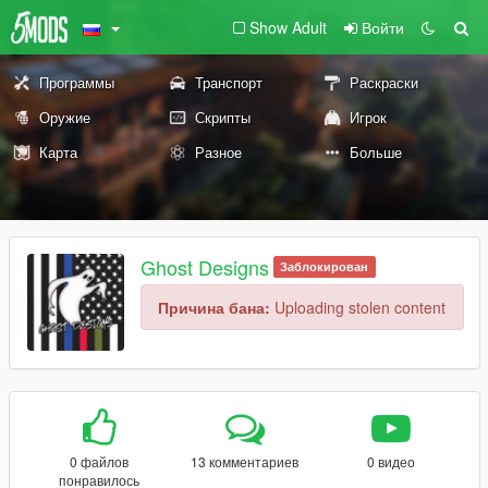
Show Adult
Войти
Программы
Транспорт
Раскраски
Оружие
Скрипты
Игрок
Карта
Разное
Больше
Ghost Designs
Заблокирован
Причина бана:
Uploading stolen content
0 файлов
13 комментариев
0 видео
понравилось