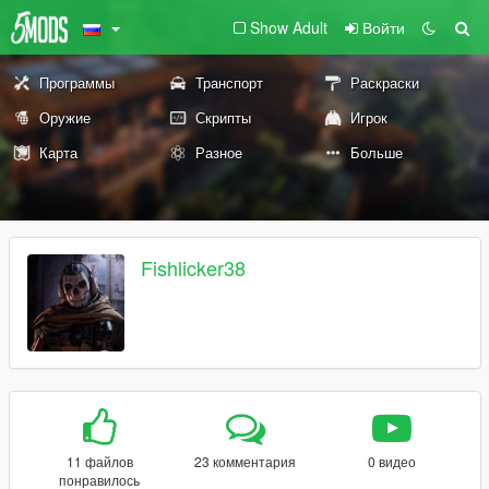
Show Adult
Войти
Программы
Транспорт
Раскраски
Оружие
Скрипты
Игрок
Карта
Разное
Больше
Fishlicker38
11 файлов
23 комментария
0 видео
понравилось