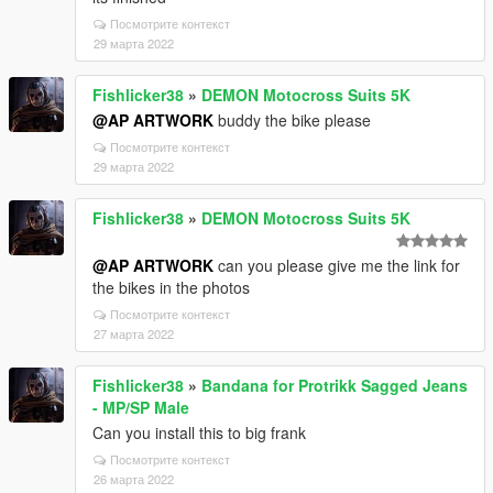
Посмотрите контекст
29 марта 2022
Fishlicker38
»
DEMON Motocross Suits 5K
@AP ARTWORK
buddy the bike please
Посмотрите контекст
29 марта 2022
Fishlicker38
»
DEMON Motocross Suits 5K
@AP ARTWORK
can you please give me the link for
the bikes in the photos
Посмотрите контекст
27 марта 2022
Fishlicker38
»
Bandana for Protrikk Sagged Jeans
- MP/SP Male
Can you install this to big frank
Посмотрите контекст
26 марта 2022