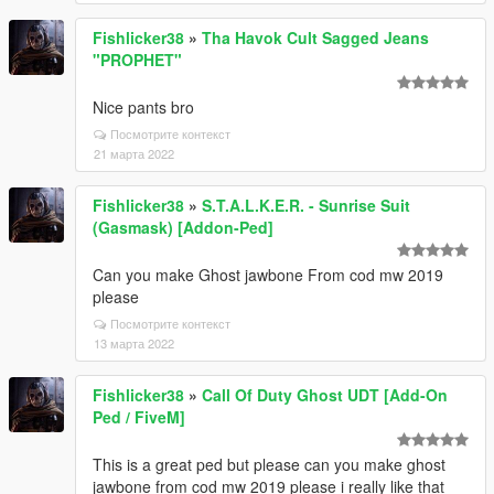
Fishlicker38
»
Tha Havok Cult Sagged Jeans
"PROPHET"
Nice pants bro
Посмотрите контекст
21 марта 2022
Fishlicker38
»
S.T.A.L.K.E.R. - Sunrise Suit
(Gasmask) [Addon-Ped]
Can you make Ghost jawbone From cod mw 2019
please
Посмотрите контекст
13 марта 2022
Fishlicker38
»
Call Of Duty Ghost UDT [Add-On
Ped / FiveM]
This is a great ped but please can you make ghost
jawbone from cod mw 2019 please i really like that