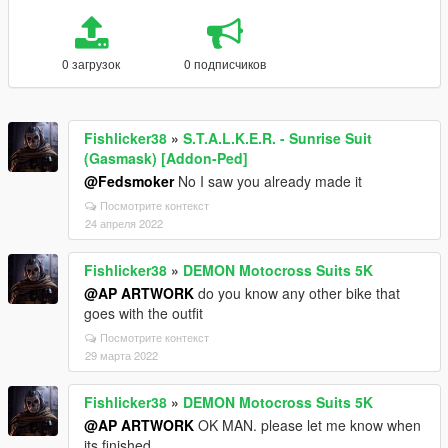
0 загрузок
0 подписчиков
Fishlicker38
»
S.T.A.L.K.E.R. - Sunrise Suit
(Gasmask) [Addon-Ped]
@Fedsmoker
No I saw you already made it
Посмотрите контекст
24 апреля 2022
Fishlicker38
»
DEMON Motocross Suits 5K
@AP ARTWORK
do you know any other bike that
goes with the outfit
Посмотрите контекст
29 марта 2022
Fishlicker38
»
DEMON Motocross Suits 5K
@AP ARTWORK
OK MAN. please let me know when
its finished