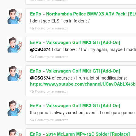
EnRo
»
Northumbria Police BMW X5 ARV Pack! [ELS 
I don't see ELS files in folder : /
Посмотрите контекст
EnRo
»
Volkswagen Golf MK3 GTi [Add-On]
@CSQ574
I don't know : / I will try again, maybe I ma
Посмотрите контекст
EnRo
»
Volkswagen Golf MK3 GTi [Add-On]
@CSQ574
of course ; ) I run a lot of modifications:
https://www.youtube.com/channel/UCavOAbLX45
Посмотрите контекст
EnRo
»
Volkswagen Golf MK3 GTi [Add-On]
the game is always crashed, even if I configure gamecon
Посмотрите контекст
EnRo
»
2014 McLaren MP4-12C Spider [Replace]