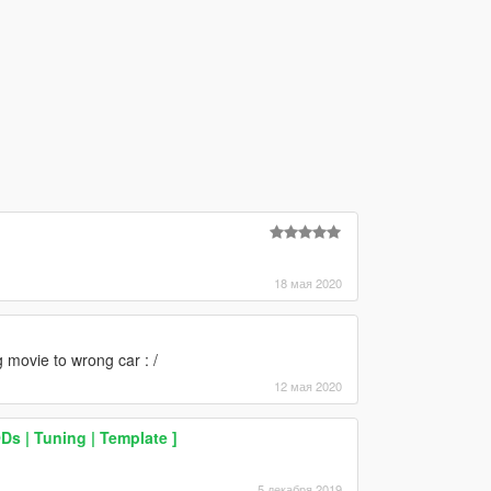
18 мая 2020
movie to wrong car : /
12 мая 2020
s | Tuning | Template ]
5 декабря 2019