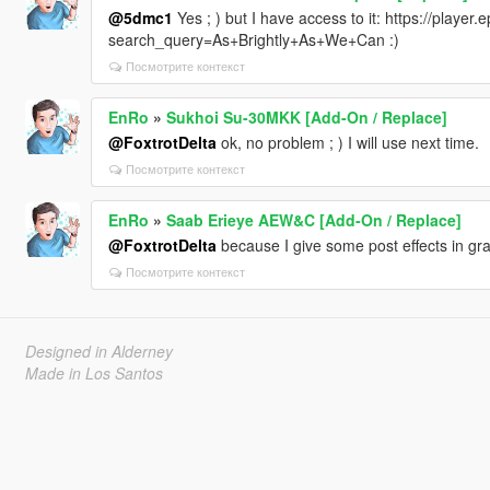
@5dmc1
Yes ; ) but I have access to it: https://playe
search_query=As+Brightly+As+We+Can :)
Посмотрите контекст
EnRo
»
Sukhoi Su-30MKK [Add-On / Replace]
@FoxtrotDelta
ok, no problem ; ) I will use next time.
Посмотрите контекст
EnRo
»
Saab Erieye AEW&C [Add-On / Replace]
@FoxtrotDelta
because I give some post effects in gra
Посмотрите контекст
Designed in Alderney
Made in Los Santos