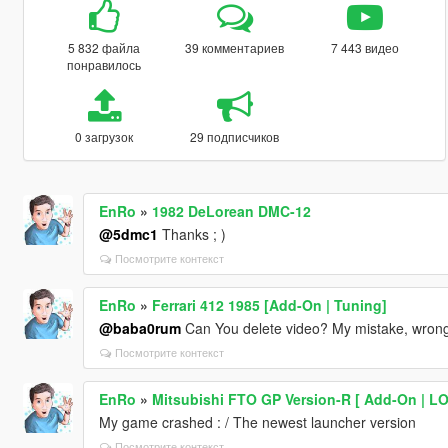
5 832 файла
39 комментариев
7 443 видео
понравилось
0 загрузок
29 подписчиков
EnRo
»
1982 DeLorean DMC-12
@5dmc1
Thanks ; )
Посмотрите контекст
EnRo
»
Ferrari 412 1985 [Add-On | Tuning]
@baba0rum
Can You delete video? My mistake, wrong 
Посмотрите контекст
EnRo
»
Mitsubishi FTO GP Version-R [ Add-On | LOD
My game crashed : / The newest launcher version
Посмотрите контекст