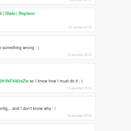
| Dials | Replace
23 ноября 2019
de something wrong : )
14 декабря 2016
b2hVkF4i82sZw
so I know how I must do it ; )
13 декабря 2016
fig... and I don't know why : /
13 декабря 2016