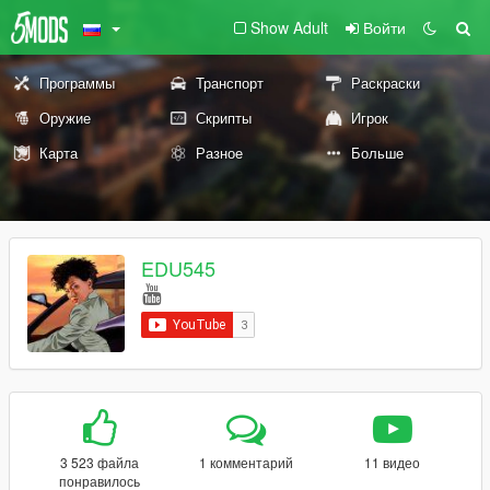
Show Adult
Войти
Программы
Транспорт
Раскраски
Оружие
Скрипты
Игрок
Карта
Разное
Больше
EDU545
3 523 файла
1 комментарий
11 видео
понравилось