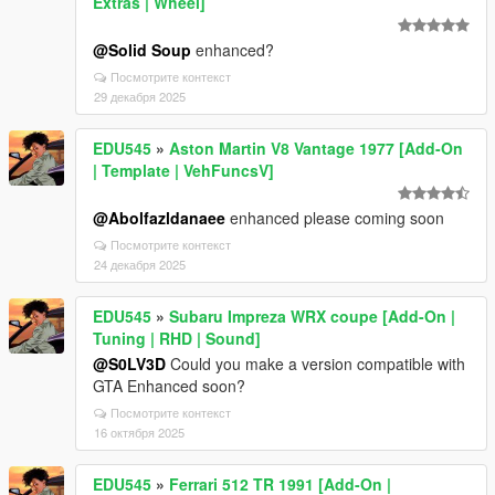
Extras | Wheel]
@Solid Soup
enhanced?
Посмотрите контекст
29 декабря 2025
EDU545
»
Aston Martin V8 Vantage 1977 [Add-On
| Template | VehFuncsV]
@Abolfazldanaee
enhanced please coming soon
Посмотрите контекст
24 декабря 2025
EDU545
»
Subaru Impreza WRX coupe [Add-On |
Tuning | RHD | Sound]
@S0LV3D
Could you make a version compatible with
GTA Enhanced soon?
Посмотрите контекст
16 октября 2025
EDU545
»
Ferrari 512 TR 1991 [Add-On |