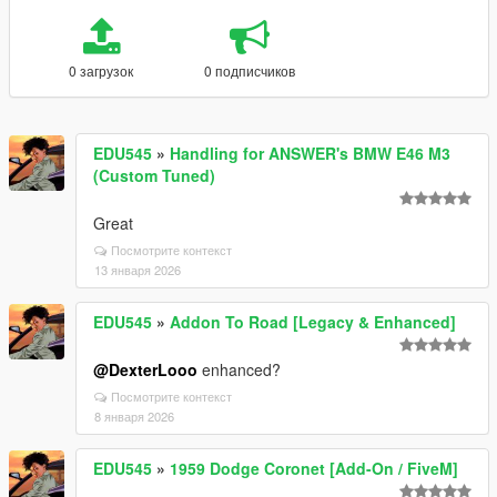
0 загрузок
0 подписчиков
EDU545
»
Handling for ANSWER's BMW E46 M3
(Custom Tuned)
Great
Посмотрите контекст
13 января 2026
EDU545
»
Addon To Road [Legacy & Enhanced]
@DexterLooo
enhanced?
Посмотрите контекст
8 января 2026
EDU545
»
1959 Dodge Coronet [Add-On / FiveM]