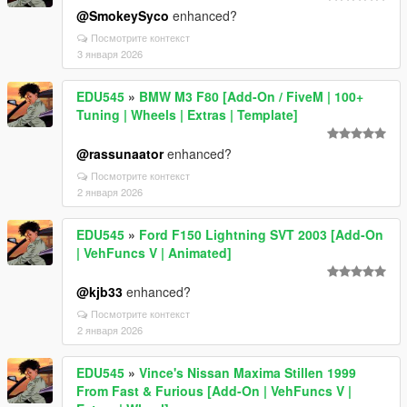
@SmokeySyco
enhanced?
Посмотрите контекст
3 января 2026
EDU545
»
BMW M3 F80 [Add-On / FiveM | 100+
Tuning | Wheels | Extras | Template]
@rassunaator
enhanced?
Посмотрите контекст
2 января 2026
EDU545
»
Ford F150 Lightning SVT 2003 [Add-On
| VehFuncs V | Animated]
@kjb33
enhanced?
Посмотрите контекст
2 января 2026
EDU545
»
Vince's Nissan Maxima Stillen 1999
From Fast & Furious [Add-On | VehFuncs V |