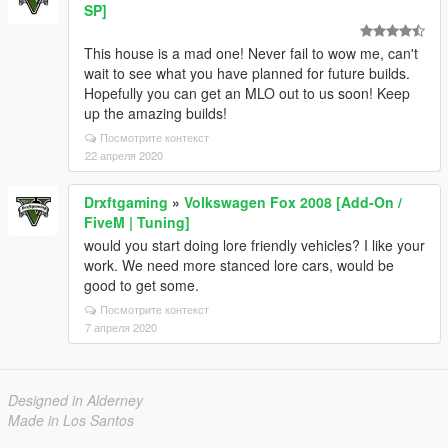
SP]
This house is a mad one! Never fail to wow me, can't
wait to see what you have planned for future builds.
Hopefully you can get an MLO out to us soon! Keep
up the amazing builds!
Посмотрите контекст
22 апреля 2020
Drxftgaming
»
Volkswagen Fox 2008 [Add-On /
FiveM | Tuning]
would you start doing lore friendly vehicles? I like your
work. We need more stanced lore cars, would be
good to get some.
Посмотрите контекст
7 апреля 2020
Designed in Alderney
Made in Los Santos