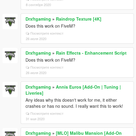
8 сентября 2020
Drxftgaming
»
Raindrop Texture [4K]
Does this work on FiveM?
Посмотрите контекст
26 июля 2020
Drxftgaming
»
Rain Effects - Enhancement Script
Does this work on FiveM?
Посмотрите контекст
26 июля 2020
Drxftgaming
»
Annis Euros [Add-On | Tuning |
Liveries]
Any ideas why this doesn't work for me, it either
crashes or has no sound. I really want this to work!
Посмотрите контекст
31 мая 2020
Drxftgaming
»
[MLO] Malibu Mansion [Add-On