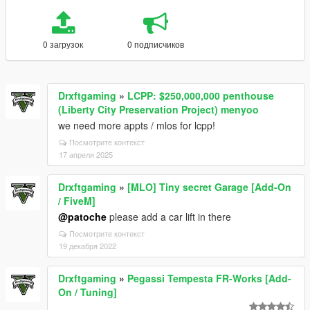
0 загрузок
0 подписчиков
Drxftgaming
»
LCPP: $250,000,000 penthouse
(Liberty City Preservation Project) menyoo
we need more appts / mlos for lcpp!
Посмотрите контекст
17 апреля 2025
Drxftgaming
»
[MLO] Tiny secret Garage [Add-On
/ FiveM]
@patoche
please add a car lift in there
Посмотрите контекст
19 декабря 2022
Drxftgaming
»
Pegassi Tempesta FR-Works [Add-
On / Tuning]