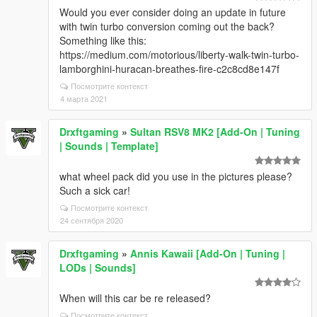
Would you ever consider doing an update in future
with twin turbo conversion coming out the back?
Something like this:
https://medium.com/motorious/liberty-walk-twin-turbo-
lamborghini-huracan-breathes-fire-c2c8cd8e147f
Посмотрите контекст
4 марта 2021
Drxftgaming
»
Sultan RSV8 MK2 [Add-On | Tuning
| Sounds | Template]
what wheel pack did you use in the pictures please?
Such a sick car!
Посмотрите контекст
24 сентября 2020
Drxftgaming
»
Annis Kawaii [Add-On | Tuning |
LODs | Sounds]
When will this car be re released?
Посмотрите контекст