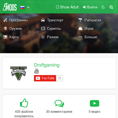
Show Adult
Войти
Программы
Транспорт
Раскраски
Оружие
Скрипты
Игрок
Карта
Разное
Больше
Drxftgaming
430 файлов
30 комментариев
0 видео
понравилось