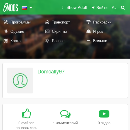
Show Adult
Войти
Программы
Транспорт
Раскраски
Оружие
Скрипты
Игрок
Карта
Разное
Больше
Domcally97
0 файлов
1 комментарий
0 видео
понравилось