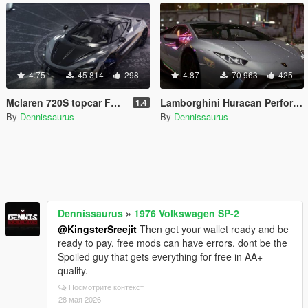
4.75
45 814
298
4.87
70 963
425
Mclaren 720S topcar Fury [Add-On]
Lamborghini Huracan Performante [Add-On]
1.4
By
Dennissaurus
By
Dennissaurus
Dennissaurus
»
1976 Volkswagen SP-2
@KingsterSreejit
Then get your wallet ready and be
ready to pay, free mods can have errors. dont be the
Spoiled guy that gets everything for free in AA+
quality.
Посмотрите контекст
28 мая 2026