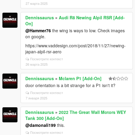
27 марта 2025
Dennissaurus
»
Audi R8 Newing Alpil RSR [Add-
On]
@Hammer76
the wing is ways to low. Check images
on google.
https://www.vaddesign.com/post/2018/11/27/newing-
japan-alpil-rsr-aero
Посмотрите контекст
26 марта 2025
Dennissaurus
»
Mclaren P1 [Add-On]
door orientation is a bit strange for a P1 isn't it?
Посмотрите контекст
7 января 2025
Dennissaurus
»
2022 The Great Wall Motors WEY
Tank 300 [Add-On]
@damonali199
this.
Посмотрите контекст