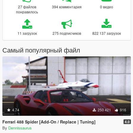
27 файлов
394 комментария
0 видео
понравилось
11 загрузок
275 подписчиков
822 137 загрузок
Самый популярный файл
4.74
250 421
916
Ferrari 488 Spider [Add-On / Replace | Tuning]
4.0
By
Dennissaurus