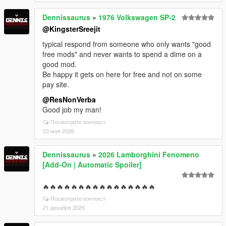
Dennissaurus
»
1976 Volkswagen SP-2
@KingsterSreejit
typical respond from someone who only wants "good
free mods" and never wants to spend a dime on a
good mod.
Be happy it gets on here for free and not on some
pay site.
@ResNonVerba
Good job my man!
Посмотрите контекст
23 мая 2026
Dennissaurus
»
2026 Lamborghini Fenomeno
[Add-On | Automatic Spoiler]
🔥🔥🔥🔥🔥🔥🔥🔥🔥🔥🔥🔥🔥🔥🔥🔥
Посмотрите контекст
21 декабря 2025