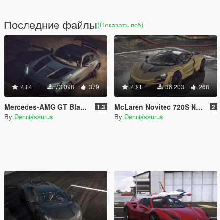
Последние файлы
(Показать всё)
4.84
73 098
379
4.91
36 203
268
Mercedes-AMG GT Black Series [Add-On | VehFuncs V]
McLaren Novitec 720S N-Largo [Add-On]
1.3
2
By
Dennissaurus
By
Dennissaurus