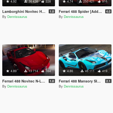
4.92
36 436
228
4.74
250 421
916
Lamborghini Novitec Huracan Performante [Add-On]
Ferrari 488 Spider [Add-On / Replace | Tuning]
1.0
4.0
By
Dennissaurus
By
Dennissaurus
4.89
13 714
164
4.86
46 111
419
Ferrari 488 Novitec N-Largo [Add-On]
Ferrari 488 Mansory SIRACUSA 4XX [Add-On]
1.0
2.1
By
Dennissaurus
By
Dennissaurus