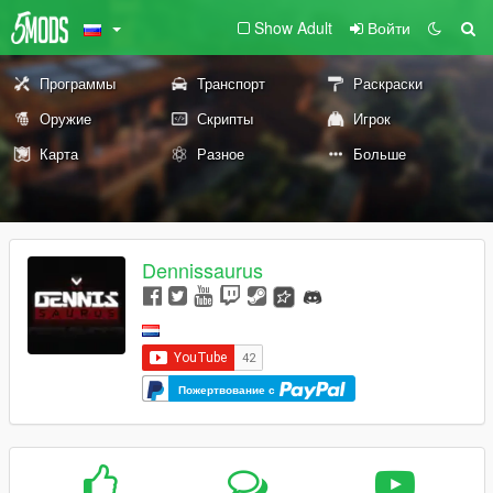
Show Adult
Войти
Программы
Транспорт
Раскраски
Оружие
Скрипты
Игрок
Карта
Разное
Больше
Dennissaurus
Пожертвование с