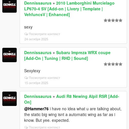
Dennissaurus
»
2010 Lamborghini Murcielago
LP670-4 SV [Add-on | Livery | Template |
VehfuncsV | Enhanced]
sexy
Посмотрите контекст
24 октября 2025
Dennissaurus
»
Subaru Impreza WRX coupe
[Add-On | Tuning | RHD | Sound]
Sexylexy
Посмотрите контекст
15 октября 2025
Dennissaurus
»
Audi R8 Newing Alpil RSR [Add-
On]
@Hammer76
i have no idea what u are talking about,
the static big wing isnt a automatic wing as far as i
know. But yee. expected.
Посмотрите контекст