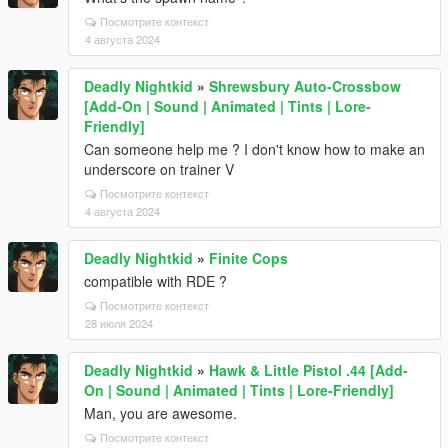
Посмотрите контекст
4 августа 2024
Deadly Nightkid
»
Shrewsbury Auto-Crossbow
[Add-On | Sound | Animated | Tints | Lore-
Friendly]
Can someone help me ? I don't know how to make an
underscore on trainer V
Посмотрите контекст
4 августа 2024
Deadly Nightkid
»
Finite Cops
compatible with RDE ?
Посмотрите контекст
28 июля 2024
Deadly Nightkid
»
Hawk & Little Pistol .44 [Add-
On | Sound | Animated | Tints | Lore-Friendly]
Man, you are awesome.
Посмотрите контекст