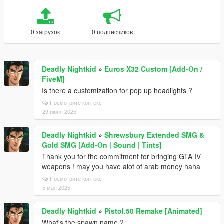
0 загрузок
0 подписчиков
Deadly Nightkid
»
Euros X32 Custom [Add-On /
FiveM]
Is there a customization for pop up headlights ?
Посмотрите контекст
29 июня 2025
Deadly Nightkid
»
Shrewsbury Extended SMG &
Gold SMG [Add-On | Sound | Tints]
Thank you for the commitment for bringing GTA IV
weapons ! may you have alot of arab money haha
Посмотрите контекст
5 мая 2025
Deadly Nightkid
»
Pistol.50 Remake [Animated]
What's the spawn name ?