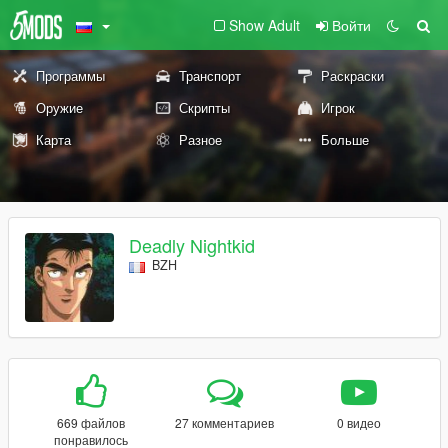
Show Adult
Войти
Программы
Транспорт
Раскраски
Оружие
Скрипты
Игрок
Карта
Разное
Больше
Deadly Nightkid
BZH
669 файлов
27 комментариев
0 видео
понравилось