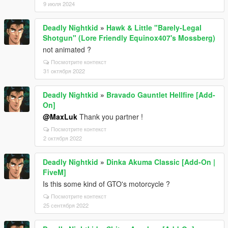
9 июля 2024
Deadly Nightkid
»
Hawk & Little "Barely-Legal
Shotgun" (Lore Friendly Equinox407's Mossberg)
not animated ?
Посмотрите контекст
31 октября 2022
Deadly Nightkid
»
Bravado Gauntlet Hellfire [Add-
On]
@MaxLuk
Thank you partner !
Посмотрите контекст
2 октября 2022
Deadly Nightkid
»
Dinka Akuma Classic [Add-On |
FiveM]
Is this some kind of GTO's motorcycle ?
Посмотрите контекст
25 сентября 2022