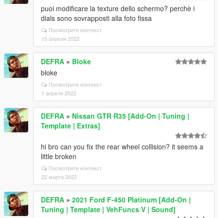
puoi modificare la texture dello schermo? perchè i
dials sono sovrapposti alla foto fissa
Посмотрите контекст
15 апреля 2022
DEFRA
»
Bloke
bloke
Посмотрите контекст
1 апреля 2022
DEFRA
»
Nissan GTR R35 [Add-On | Tuning |
Template | Extras]
hi bro can you fix the rear wheel collision? it seems a
little broken
Посмотрите контекст
22 марта 2022
DEFRA
»
2021 Ford F-450 Platinum [Add-On |
Tuning | Template | VehFuncs V | Sound]