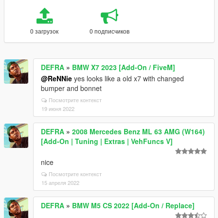
0 загрузок
0 подписчиков
DEFRA
»
BMW X7 2023 [Add-On / FiveM]
@ReNNie
yes looks like a old x7 with changed
bumper and bonnet
Посмотрите контекст
19 июня 2022
DEFRA
»
2008 Mercedes Benz ML 63 AMG (W164)
[Add-On | Tuning | Extras | VehFuncs V]
nice
Посмотрите контекст
15 апреля 2022
DEFRA
»
BMW M5 CS 2022 [Add-On / Replace]