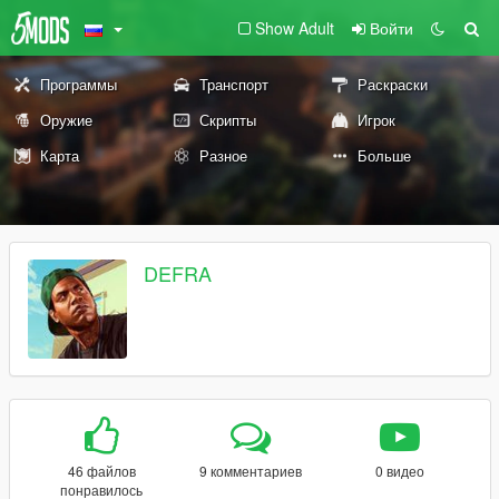
Show Adult
Войти
Программы
Транспорт
Раскраски
Оружие
Скрипты
Игрок
Карта
Разное
Больше
DEFRA
46 файлов
9 комментариев
0 видео
понравилось