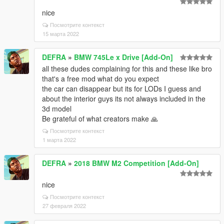
nice
Посмотрите контекст
15 марта 2022
DEFRA
»
BMW 745Le x Drive [Add-On]
all these dudes complaining for this and these like bro
that's a free mod what do you expect
the car can disappear but its for LODs I guess and
about the interior guys its not always included in the
3d model
Be grateful of what creators make 🙏
Посмотрите контекст
1 марта 2022
DEFRA
»
2018 BMW M2 Competition [Add-On]
nice
Посмотрите контекст
27 февраля 2022