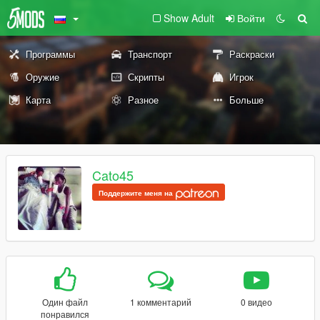
Show Adult
Войти
Программы
Транспорт
Раскраски
Оружие
Скрипты
Игрок
Карта
Разное
Больше
Cato45
Поддержите меня на
Один файл
1 комментарий
0 видео
понравился