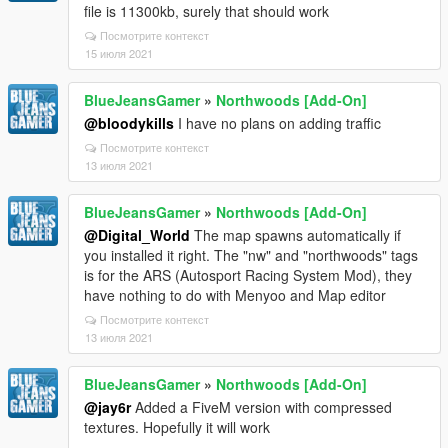
file is 11300kb, surely that should work
Посмотрите контекст
15 июля 2021
BlueJeansGamer
»
Northwoods [Add-On]
@bloodykills
I have no plans on adding traffic
Посмотрите контекст
13 июля 2021
BlueJeansGamer
»
Northwoods [Add-On]
@Digital_World
The map spawns automatically if
you installed it right. The "nw" and "northwoods" tags
is for the ARS (Autosport Racing System Mod), they
have nothing to do with Menyoo and Map editor
Посмотрите контекст
13 июля 2021
BlueJeansGamer
»
Northwoods [Add-On]
@jay6r
Added a FiveM version with compressed
textures. Hopefully it will work