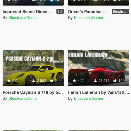
Improved Scene Director Lights
Driver's Paradise Remastered [Single Player | FiveM]
1.0
Single Player
By
BlueJeansGamer
By
BlueJeansGamer
5.0
2 562
21
4.21
23 516
104
Porsche Cayman S 718 by Game68240 Handling Fix
Ferrari LaFerrari by Vans123 Handling and Sound Fix
By
BlueJeansGamer
By
BlueJeansGamer