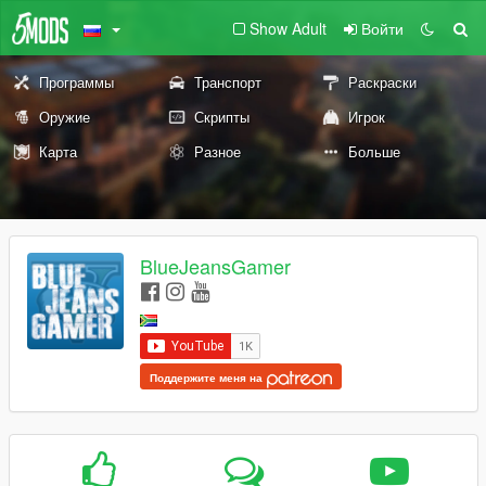
Show Adult
Войти
Программы
Транспорт
Раскраски
Оружие
Скрипты
Игрок
Карта
Разное
Больше
BlueJeansGamer
Поддержите меня на