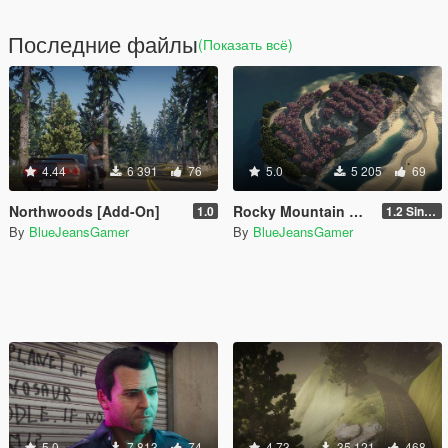
Последние файлы
(Показать всё)
4.44
6 391
76
5.0
5 205
69
Northwoods [Add-On]
Rocky Mountain Drift [Add-On]
1.0
1.2 Single Player
By
BlueJeansGamer
By
BlueJeansGamer
5.0
7 813
74
4.73
35 121
468