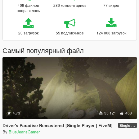
409 файлов
286 комментариев
77 видео
понравилось
20 загрузок
55 подписчиков
124 008 загрузок
Самый популярный файл
4.73
35 121
468
Driver's Paradise Remastered [Single Player | FiveM]
Single Player
By
BlueJeansGamer