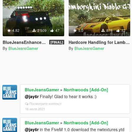
4.82
2 509
47
5.0
878
12
BlueJeansEnhancer 2 [ENB + ReShade 3]
Hardcore Handling for Lamborghini Diablo GTR
[FINAL]
By
BlueJeansGamer
By
BlueJeansGamer
BlueJeansGamer
»
Northwoods [Add-On]
@jay6r
Finally! Glad to hear it works :)
Посмотрите контекст
16 июля 2021
BlueJeansGamer
»
Northwoods [Add-On]
@jay6r
in the FiveM 1.0 download the nwtextures.ytd