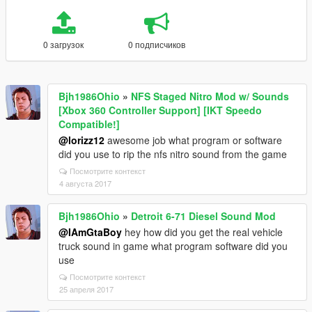
0 загрузок
0 подписчиков
Bjh1986Ohio
»
NFS Staged Nitro Mod w/ Sounds
[Xbox 360 Controller Support] [IKT Speedo
Compatible!]
@lorizz12
awesome job what program or software
did you use to rip the nfs nitro sound from the game
Посмотрите контекст
4 августа 2017
Bjh1986Ohio
»
Detroit 6-71 Diesel Sound Mod
@IAmGtaBoy
hey how did you get the real vehicle
truck sound in game what program software did you
use
Посмотрите контекст
25 апреля 2017