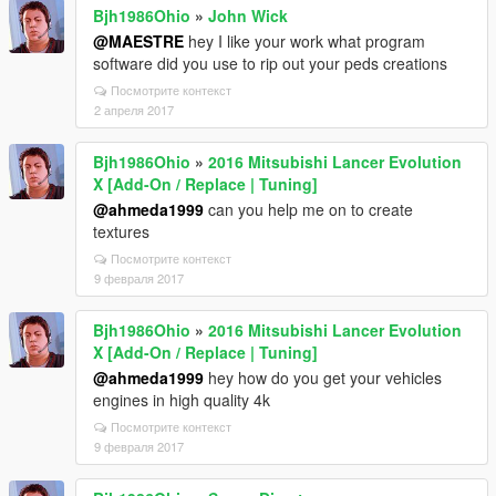
Bjh1986Ohio
»
John Wick
@MAESTRE
hey I like your work what program
software did you use to rip out your peds creations
Посмотрите контекст
2 апреля 2017
Bjh1986Ohio
»
2016 Mitsubishi Lancer Evolution
X [Add-On / Replace | Tuning]
@ahmeda1999
can you help me on to create
textures
Посмотрите контекст
9 февраля 2017
Bjh1986Ohio
»
2016 Mitsubishi Lancer Evolution
X [Add-On / Replace | Tuning]
@ahmeda1999
hey how do you get your vehicles
engines in high quality 4k
Посмотрите контекст
9 февраля 2017