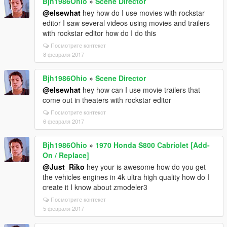
Bjh1986Ohio
»
Scene Director
@elsewhat
hey how do I use movies with rockstar
editor I saw several videos using movies and trailers
with rockstar editor how do I do this
Посмотрите контекст
8 февраля 2017
Bjh1986Ohio
»
Scene Director
@elsewhat
hey how can I use movie trailers that
come out in theaters with rockstar editor
Посмотрите контекст
6 февраля 2017
Bjh1986Ohio
»
1970 Honda S800 Cabriolet [Add-
On / Replace]
@Just_Riko
hey your is awesome how do you get
the vehicles engines in 4k ultra high quality how do I
create it I know about zmodeler3
Посмотрите контекст
5 февраля 2017