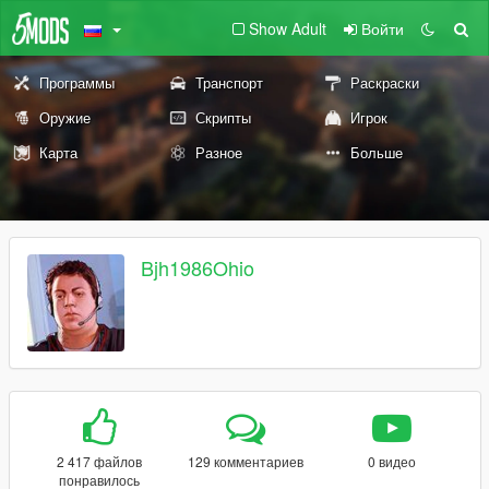
Show Adult
Войти
Программы
Транспорт
Раскраски
Оружие
Скрипты
Игрок
Карта
Разное
Больше
Bjh1986Ohio
2 417 файлов
129 комментариев
0 видео
понравилось