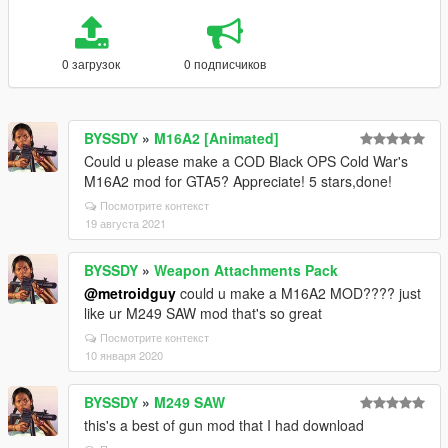
0 загрузок
0 подписчиков
BYSSDY
»
M16A2 [Animated]
Could u please make a COD Black OPS Cold War's
M16A2 mod for GTA5? Appreciate! 5 stars,done!
Посмотрите контекст
19 августа 2021
BYSSDY
»
Weapon Attachments Pack
@metroidguy
could u make a M16A2 MOD???? just
like ur M249 SAW mod that's so great
Посмотрите контекст
10 января 2020
BYSSDY
»
M249 SAW
this's a best of gun mod that I had download