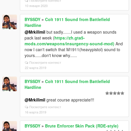
Посмотрите контекст
10 января 2020
BYSSDY
»
Colt 1911 Sound from Battlefield
Hardline
@Mrkillmil
but sadly.......I used a weapon sounds
pack last week (
https://zh.gta5-
mods.com/weapons/insurgency-sound-mod)
And
now I can't switch that M1911(heavypistol) sound to
yours......don't know why......
Посмотрите контекст
22 марта 2019
BYSSDY
»
Colt 1911 Sound from Battlefield
Hardline
@Mrkillmil
great course appreciate!!!
Посмотрите контекст
16 марта 2019
BYSSDY
»
Brute Enforcer Skin Pack (RDE-style)