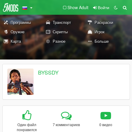
Show Adult
Войти
Программы
Транспорт
Раскраски
Оружие
Скрипты
Игрок
Карта
Разное
Больше
BYSSDY
Один файл
7 комментариев
0 видео
понравился