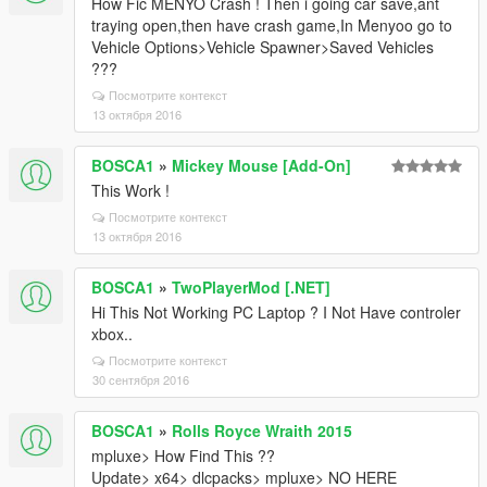
How Fic MENYO Crash ! Then i going car save,ant
traying open,then have crash game,In Menyoo go to
Vehicle Options>Vehicle Spawner>Saved Vehicles
???
Посмотрите контекст
13 октября 2016
BOSCA1
»
Mickey Mouse [Add-On]
This Work !
Посмотрите контекст
13 октября 2016
BOSCA1
»
TwoPlayerMod [.NET]
Hi This Not Working PC Laptop ? I Not Have controler
xbox..
Посмотрите контекст
30 сентября 2016
BOSCA1
»
Rolls Royce Wraith 2015
mpluxe> How Find This ??
Update> x64> dlcpacks> mpluxe> NO HERE