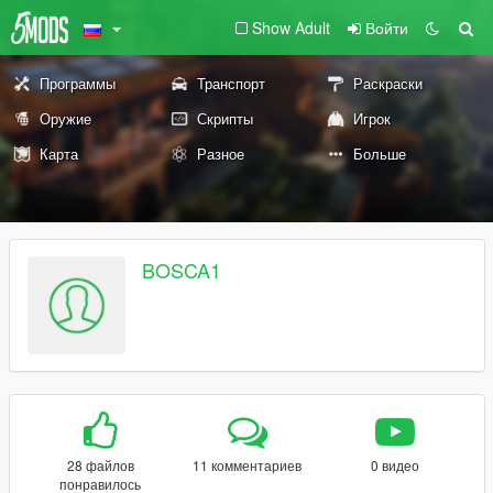
Show Adult
Войти
Программы
Транспорт
Раскраски
Оружие
Скрипты
Игрок
Карта
Разное
Больше
BOSCA1
28 файлов
11 комментариев
0 видео
понравилось