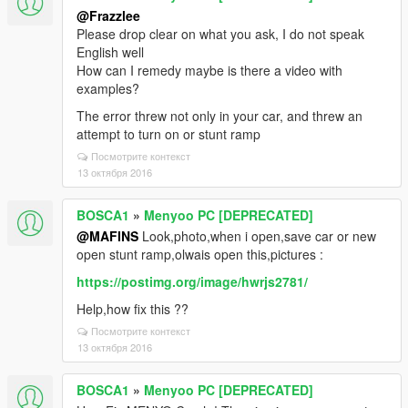
@Frazzlee
Please drop clear on what you ask, I do not speak
English well
How can I remedy maybe is there a video with
examples?
The error threw not only in your car, and threw an
attempt to turn on or stunt ramp
Посмотрите контекст
13 октября 2016
BOSCA1
»
Menyoo PC [DEPRECATED]
@MAFINS
Look,photo,when i open,save car or new
open stunt ramp,olwais open this,pictures :
https://postimg.org/image/hwrjs2781/
Help,how fix this ??
Посмотрите контекст
13 октября 2016
BOSCA1
»
Menyoo PC [DEPRECATED]