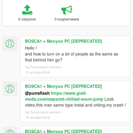
0 загрузок
0 подписчиков
BOSCA1
»
Menyoo PC [DEPRECATED]
Hello !
and how to turn on a lot of people as the same as
that behind him go?
Посмотрите контекст
17 октября 2016
BOSCA1
»
Menyoo PC [DEPRECATED]
@putraflash
https://www.gta5-
mods.com/maps/mt-chiliad-stunt-jump
Look
video,this man same type instal and orking,my crash !
Посмотрите контекст
13 октября 2016
BOSCA1
»
Menyoo PC [DEPRECATED]