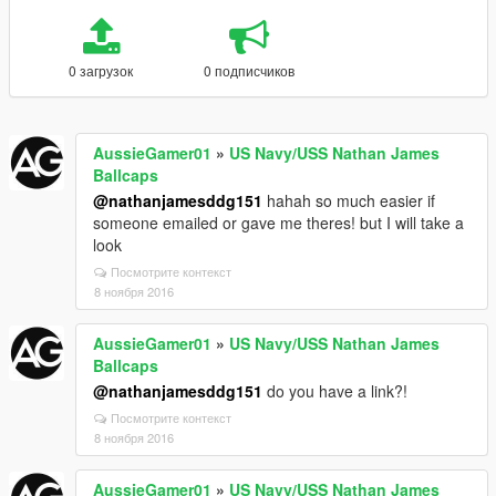
0 загрузок
0 подписчиков
AussieGamer01
»
US Navy/USS Nathan James
Ballcaps
@nathanjamesddg151
hahah so much easier if
someone emailed or gave me theres! but I will take a
look
Посмотрите контекст
8 ноября 2016
AussieGamer01
»
US Navy/USS Nathan James
Ballcaps
@nathanjamesddg151
do you have a link?!
Посмотрите контекст
8 ноября 2016
AussieGamer01
»
US Navy/USS Nathan James