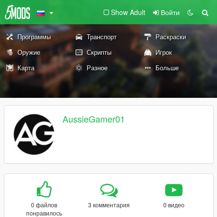
Show Adult
Войти
Программы
Транспорт
Раскраски
Оружие
Скрипты
Игрок
Карта
Разное
Больше
AussieGamer01
0 файлов
3 комментария
0 видео
понравилось