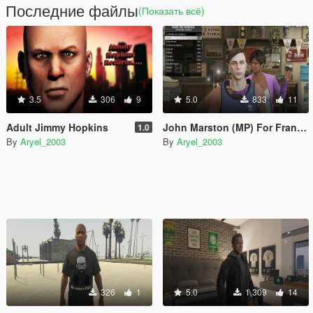
Последние файлы
(Показать всё)
3.5
306
9
5.0
833
11
Adult Jimmy Hopkins
John Marston (MP) For Franklin
1.0
By
Aryel_2003
By
Aryel_2003
326
1
5.0
1 309
14