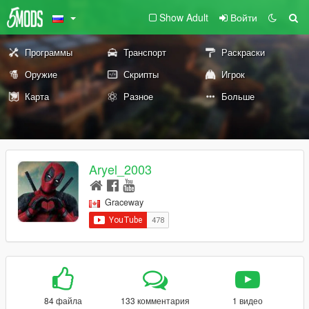
Show Adult
Войти
Программы
Транспорт
Раскраски
Оружие
Скрипты
Игрок
Карта
Разное
Больше
Aryel_2003
Graceway
84 файла
133 комментария
1 видео