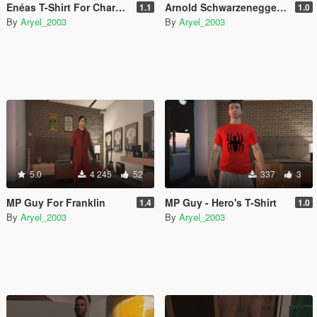
Enéas T-Shirt For Characters
Arnold Schwarzenegger For MP Guy
1.1
1.0
By
Aryel_2003
By
Aryel_2003
5.0
4 245
52
337
3
MP Guy For Franklin
MP Guy - Hero's T-Shirt
1.4
1.0
By
Aryel_2003
By
Aryel_2003