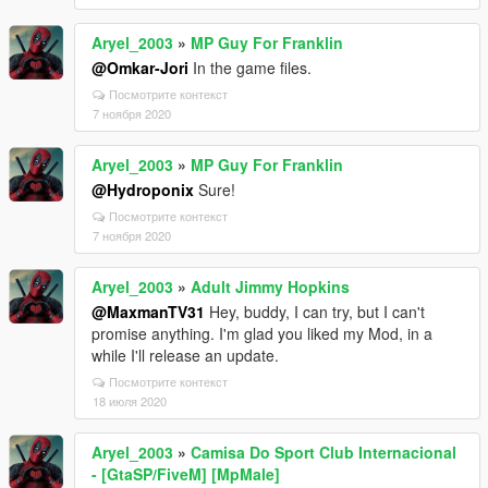
Aryel_2003
»
MP Guy For Franklin
@Omkar-Jori
In the game files.
Посмотрите контекст
7 ноября 2020
Aryel_2003
»
MP Guy For Franklin
@Hydroponix
Sure!
Посмотрите контекст
7 ноября 2020
Aryel_2003
»
Adult Jimmy Hopkins
@MaxmanTV31
Hey, buddy, I can try, but I can't
promise anything. I'm glad you liked my Mod, in a
while I'll release an update.
Посмотрите контекст
18 июля 2020
Aryel_2003
»
Camisa Do Sport Club Internacional
- [GtaSP/FiveM] [MpMale]