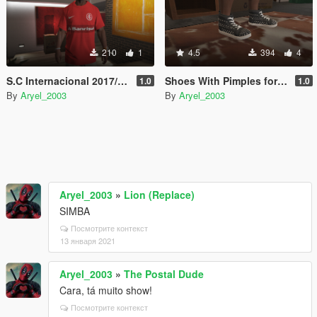
210
1
4.5
394
4
S.C Internacional 2017/2018
Shoes With Pimples for Franklin
1.0
1.0
By
Aryel_2003
By
Aryel_2003
Aryel_2003
»
Lion (Replace)
SIMBA
Посмотрите контекст
13 января 2021
Aryel_2003
»
The Postal Dude
Cara, tá muito show!
Посмотрите контекст