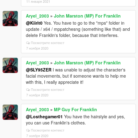
11 января 2021
Aryel_2003
»
John Marston (MP) For Franklin
@Kiirit0
Yes. You have to go to the "mps" folder in
update / x64 / mppatchesng (something like that) and
delete Franklin's folder, because that interferes.
Посмотрите контекст
7 ноября 2020
Aryel_2003
»
John Marston (MP) For Franklin
@SLY95ZER
I was unable to adjust the character's
facial movements, but if someone wants to help me
with this, I really appreciate it!
Посмотрите контекст
7 ноября 2020
Aryel_2003
»
MP Guy For Franklin
@Losthegamer01
You have the hairstyle and yes,
you can use Franklin's clothes.
Посмотрите контекст
7 ноября 2020