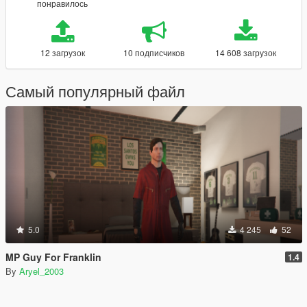
понравилось
12 загрузок
10 подписчиков
14 608 загрузок
Самый популярный файл
5.0
4 245
52
MP Guy For Franklin
1.4
By
Aryel_2003