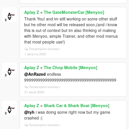
Aplay Z
»
The GateMonsterCar [Menyoo]
Thank You! and im still working on some other stuff
but he other mod will be released soon,(and i know
this is out of context but im also thinking of making
with Menyoo, simple Trainer, and other mod menus
that most people use!)
Посмотрите контекст
1 августа 2020
Aplay Z
»
The Chop Mobile [Menyoo]
@AnRazed
endless
9999999999999999999999999999999999999999
Посмотрите контекст
31 июля 2020
Aplay Z
»
Shark Car & Shark Boat [Menyoo]
@tyh
i was doing some right now but my game
crashed :(
Посмотрите контекст