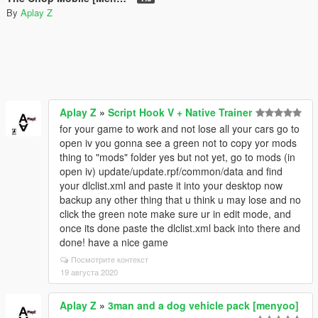
By
Aplay Z
Aplay Z
»
Script Hook V + Native Trainer
for your game to work and not lose all your cars go to
open iv you gonna see a green not to copy yor mods
thing to "mods" folder yes but not yet, go to mods (in
open iv) update/update.rpf/common/data and find
your dlclist.xml and paste it into your desktop now
backup any other thing that u think u may lose and no
click the green note make sure ur in edit mode, and
once its done paste the dlclist.xml back into there and
done! have a nice game
Посмотрите контекст
19 августа 2020
Aplay Z
»
3man and a dog vehicle pack [menyoo]