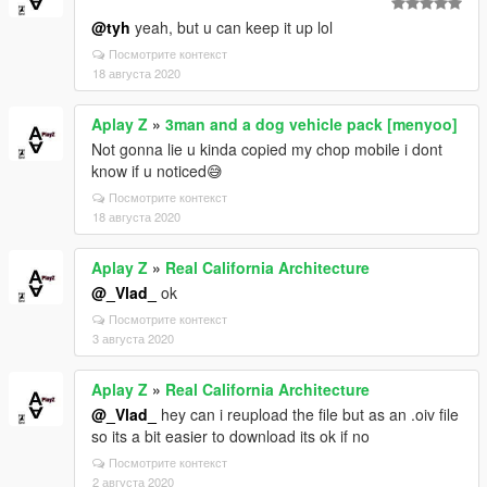
@tyh
yeah, but u can keep it up lol
Посмотрите контекст
18 августа 2020
Aplay Z
»
3man and a dog vehicle pack [menyoo]
Not gonna lie u kinda copied my chop mobile i dont
know if u noticed😅
Посмотрите контекст
18 августа 2020
Aplay Z
»
Real California Architecture
@_Vlad_
ok
Посмотрите контекст
3 августа 2020
Aplay Z
»
Real California Architecture
@_Vlad_
hey can i reupload the file but as an .oiv file
so its a bit easier to download its ok if no
Посмотрите контекст
2 августа 2020