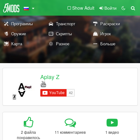
Show Adult
Войти
Программы
Транспорт
Раскраски
Оружие
Скрипты
Игрок
Карта
Разное
Больше
Aplay Z
2 файла
11 комментариев
1 видео
понравилось