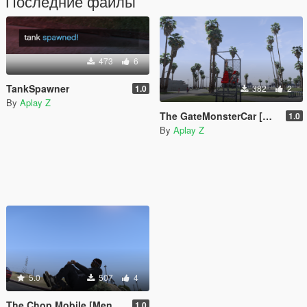
Последние файлы
473
6
TankSpawner
1.0
382
2
By
Aplay Z
The GateMonsterCar [Menyoo]
1.0
By
Aplay Z
5.0
507
4
The Chop Mobile [Menyoo]
1.0