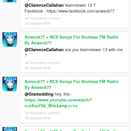
@ClarenceCallahan
teamviewer 13 ?
Facebook : https://www.facebook.com/anweck77
Посмотрите контекст
26 февраля 2018
Anweck77
»
NCS Songs For Soulwax FM Radio
By Anweck77
@ClarenceCallahan
are you teamviewer 13 with me
?
Посмотрите контекст
26 февраля 2018
Anweck77
»
NCS Songs For Soulwax FM Radio
By Anweck77
@Gtamodding
hey, this :
https://www.youtube.com/watch?
v=cKtsYX8_Bhk&amp;t=1s
Посмотрите контекст
25 февраля 2018