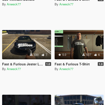
By
Anweck77
By
Anweck77
330
7
5.0
537
6
Fast & Furious Jester Livery
Fast & Furious T-Shirt
1.0
1.0
By
Anweck77
By
Anweck77