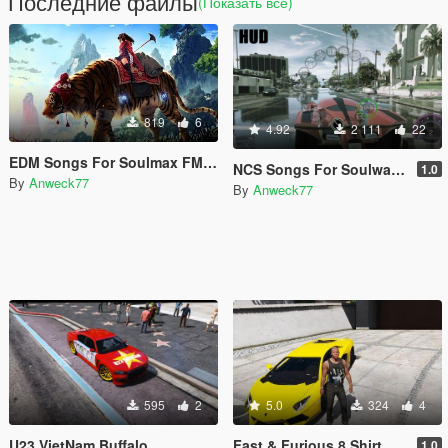
Последние файлы
(Показать всё)
819
6
4.92
2 111
22
EDM Songs For Soulmax FM Radio By Anweck77
NCS Songs For Soulwax FM Radio By Anweck77
1.0
By
Anweck77
By
Anweck77
595
2
5.0
324
4
U23 VietNam Buffalo
Fast & Furious 8 Shirt
1.0