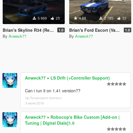
5 969
25
4.88
2 785
33
Brian's Skyline R34 (Retro Custom) [MENYOO]
Brian's Ford Escort (Vapid Retinue) [MENYOO]
1.0
1.0
By
Anweck77
By
Anweck77
Anweck77
»
LS Drift (+Controller Support)
Can i run it on 1.41 version??
Посмотрите контекст
3 июня 2019
Anweck77
»
Robocop's Bike Custom [Add-on |
Tuning | Digital Dials]1.0