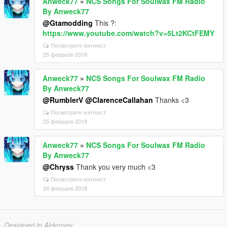
Anweck77
»
NCS Songs For Soulwax FM Radio
By Anweck77
@Gtamodding
This ?:
https://www.youtube.com/watch?v=5Lt2KCtFEMY
Посмотрите контекст
25 февраля 2018
Anweck77
»
NCS Songs For Soulwax FM Radio
By Anweck77
@RumblerV
@ClarenceCallahan
Thanks <3
Посмотрите контекст
25 февраля 2018
Anweck77
»
NCS Songs For Soulwax FM Radio
By Anweck77
@Chryss
Thank you very much <3
Посмотрите контекст
24 февраля 2018
Designed in Alderney