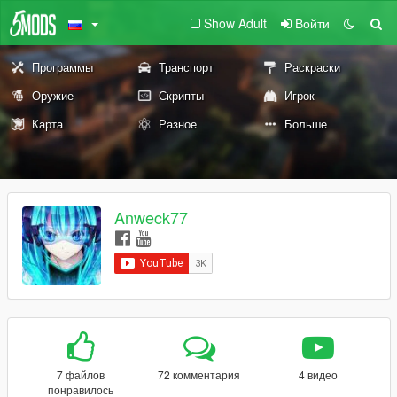
Show Adult
Войти
Программы
Транспорт
Раскраски
Оружие
Скрипты
Игрок
Карта
Разное
Больше
Anweck77
7 файлов
72 комментария
4 видео
понравилось