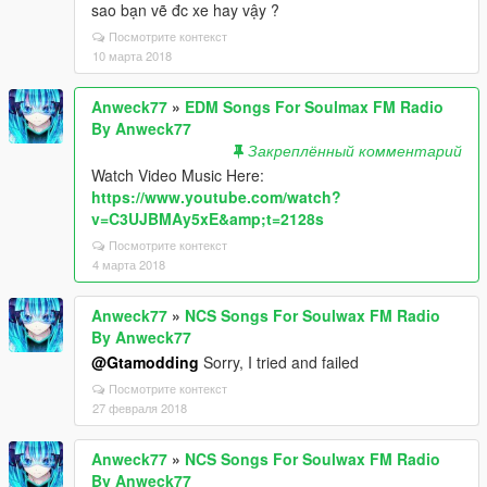
sao bạn vẽ đc xe hay vậy ?
Посмотрите контекст
10 марта 2018
Anweck77
»
EDM Songs For Soulmax FM Radio
By Anweck77
Закреплённый комментарий
Watch Video Music Here:
https://www.youtube.com/watch?
v=C3UJBMAy5xE&amp;t=2128s
Посмотрите контекст
4 марта 2018
Anweck77
»
NCS Songs For Soulwax FM Radio
By Anweck77
@Gtamodding
Sorry, I tried and failed
Посмотрите контекст
27 февраля 2018
Anweck77
»
NCS Songs For Soulwax FM Radio
By Anweck77