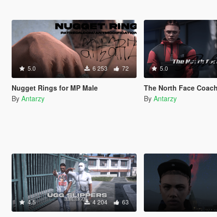
5.0
6 253
72
5.0
Nugget Rings for MP Male
The North Face Coach Jacket
By
Antarzy
By
Antarzy
4.5
4 204
63