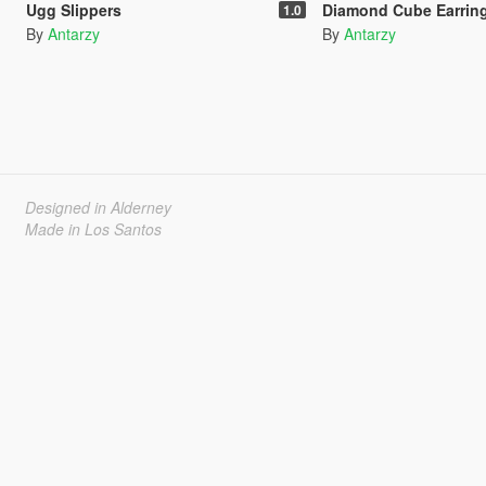
Ugg Slippers
Diamond Cube Earrings fo
1.0
By
Antarzy
By
Antarzy
Designed in Alderney
Made in Los Santos