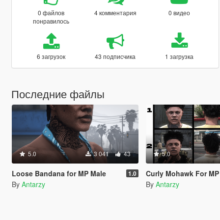
0 файлов
4 комментария
0 видео
понравилось
6 загрузок
43 подписчика
1 загрузка
Последние файлы
5.0
3 041
43
5.0
Loose Bandana for MP Male
Curly Mohawk For MP
1.0
By
Antarzy
By
Antarzy