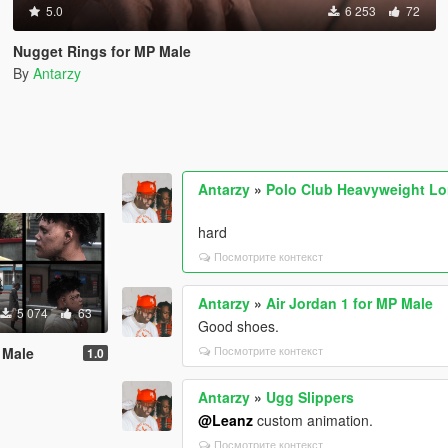
5.0
6 253
72
Nugget Rings for MP Male
By
Antarzy
Antarzy
»
Polo Club Heavyweight Lo
hard
Посмотрите контекст
Antarzy
»
Air Jordan 1 for MP Male
5 074
63
Good shoes.
Посмотрите контекст
 Male
1.0
Antarzy
»
Ugg Slippers
@Leanz
custom animation.
Посмотрите контекст