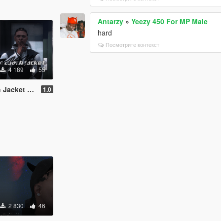
Antarzy
»
Yeezy 450 For MP Male
hard
Посмотрите контекст
4 189
55
 For MPMALE
1.0
2 830
46