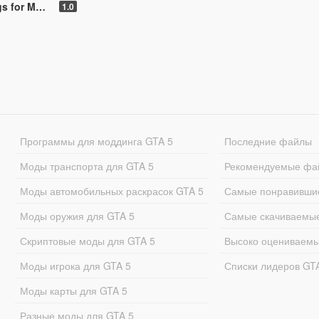
r MP Male
1.0
Программы для моддинга GTA 5
Последние файлы
Моды транспорта для GTA 5
Рекомендуемые фа
Моды автомобильных раскрасок GTA 5
Самые понравивши
Моды оружия для GTA 5
Самые скачиваемы
Скриптовые моды для GTA 5
Высоко оцениваем
Моды игрока для GTA 5
Списки лидеров GT
Моды карты для GTA 5
Разные моды для GTA 5