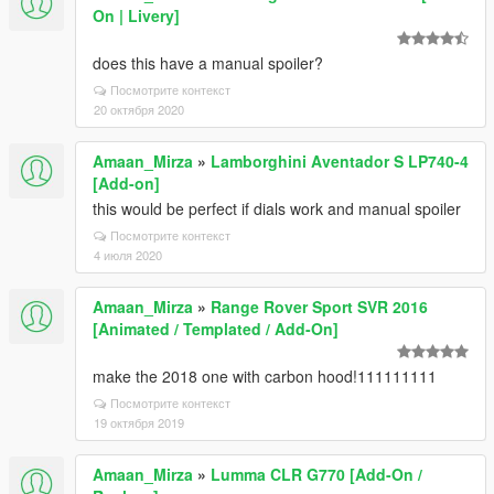
On | Livery]
does this have a manual spoiler?
Посмотрите контекст
20 октября 2020
Amaan_Mirza
»
Lamborghini Aventador S LP740-4
[Add-on]
this would be perfect if dials work and manual spoiler
Посмотрите контекст
4 июля 2020
Amaan_Mirza
»
Range Rover Sport SVR 2016
[Animated / Templated / Add-On]
make the 2018 one with carbon hood!111111111
Посмотрите контекст
19 октября 2019
Amaan_Mirza
»
Lumma CLR G770 [Add-On /