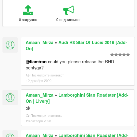
0 загрузок
0 подписчиков
Amaan_Mirza
»
Audi R8 Star Of Lucis 2016 [Add-
On]
@liamtran
could you please release the RHD
bentyga?
Посмотрите контекст
12 декабря 2020
Amaan_Mirza
»
Lamborghini Sian Roadster [Add-
On | Livery]
ok
Посмотрите контекст
20 октября 2020
Amaan_Mirza
»
Lamborghini Sian Roadster [Add-