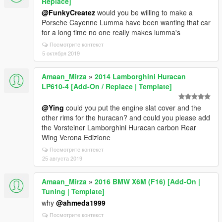
Replace]
@FunkyCreatez
would you be willing to make a
Porsche Cayenne Lumma have been wanting that car
for a long time no one really makes lumma's
Посмотрите контекст
5 октября 2019
Amaan_Mirza
»
2014 Lamborghini Huracan
LP610-4 [Add-On / Replace | Template]
@Ying
could you put the engine slat cover and the
other rims for the huracan? and could you please add
the Vorsteiner Lamborghini Huracan carbon Rear
Wing Verona Edizione
Посмотрите контекст
25 августа 2019
Amaan_Mirza
»
2016 BMW X6M (F16) [Add-On |
Tuning | Template]
why
@ahmeda1999
Посмотрите контекст