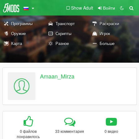
Show Adult
Войти
Программы
Транспорт
Раскраски
Оружие
Скрипты
Игрок
Карта
Разное
Больше
Amaan_Mirza
0 файлов
33 комментария
0 видео
понравилось