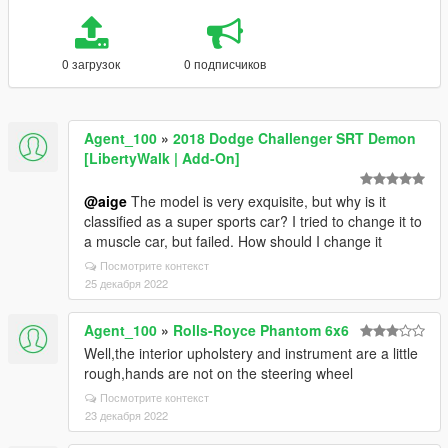
0 загрузок
0 подписчиков
Agent_100
»
2018 Dodge Challenger SRT Demon
[LibertyWalk | Add-On]
@aige
The model is very exquisite, but why is it
classified as a super sports car? I tried to change it to
a muscle car, but failed. How should I change it
Посмотрите контекст
25 декабря 2022
Agent_100
»
Rolls-Royce Phantom 6x6
Well,the interior upholstery and instrument are a little
rough,hands are not on the steering wheel
Посмотрите контекст
23 декабря 2022