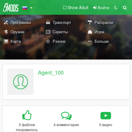
Show Adult
Войти
Программы
Транспорт
Раскраски
Оружие
Скрипты
Игрок
Карта
Разное
Больше
Agent_100
0 файлов
4 комментария
0 видео
понравилось