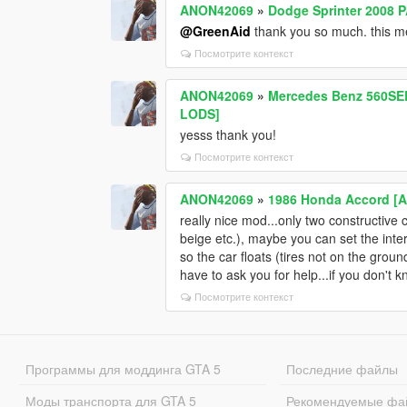
ANON42069
»
Dodge Sprinter 2008 
@GreenAid
thank you so much. this m
Посмотрите контекст
ANON42069
»
Mercedes Benz 560SEL 
LODS]
yesss thank you!
Посмотрите контекст
ANON42069
»
1986 Honda Accord [A
really nice mod...only two constructive c
beige etc.), maybe you can set the interi
so the car floats (tires not on the ground)
have to ask you for help...if you don't k
Посмотрите контекст
Программы для моддинга GTA 5
Последние файлы
Моды транспорта для GTA 5
Рекомендуемые фа