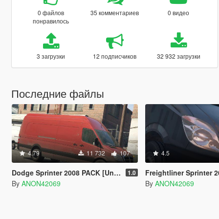
0 файлов
35 комментариев
0 видео
понравилось
3 загрузки
12 подписчиков
32 932 загрузки
Последние файлы
4.79
11 732
107
4.5
Dodge Sprinter 2008 PACK [Unlocked | LODs]
Freightliner Sprinter 2008 PAC
1.0
By
ANON42069
By
ANON42069