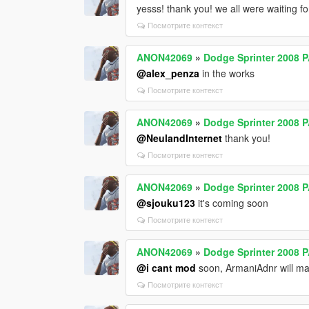
yesss! thank you! we all were waiting fo
Посмотрите контекст
ANON42069
»
Dodge Sprinter 2008 
@alex_penza
in the works
Посмотрите контекст
ANON42069
»
Dodge Sprinter 2008 
@NeulandInternet
thank you!
Посмотрите контекст
ANON42069
»
Dodge Sprinter 2008 
@sjouku123
it's coming soon
Посмотрите контекст
ANON42069
»
Dodge Sprinter 2008 
@i cant mod
soon, ArmaniAdnr will m
Посмотрите контекст