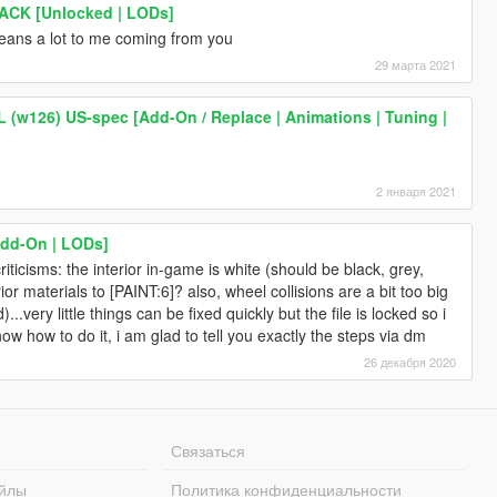
PACK [Unlocked | LODs]
eans a lot to me coming from you
29 марта 2021
(w126) US-spec [Add-On / Replace | Animations | Tuning |
2 января 2021
dd-On | LODs]
riticisms: the interior in-game is white (should be black, grey,
or materials to [PAINT:6]? also, wheel collisions are a bit too big
...very little things can be fixed quickly but the file is locked so i
now how to do it, i am glad to tell you exactly the steps via dm
26 декабря 2020
Связаться
йлы
Политика конфиденциальности