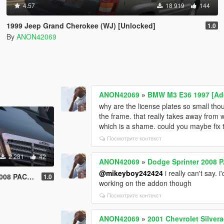
4.57
18 919
144
1999 Jeep Grand Cherokee (WJ) [Unlocked]
1.0
By
ANON42069
ANON42069
»
BMW M3 E36 1997 [Add
why are the license plates so small tho
the frame. that really takes away from
which is a shame. could you maybe fix 
Посмотрите контекст
2 281
42
ANON42069
»
Dodge Sprinter 2008 
@mikeyboy242424
i really can't say. 
K [Unlocked]
1.0
working on the addon though
Посмотрите контекст
ANON42069
»
2001 Chevrolet Silvera