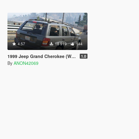
4.57
18 919
144
1999 Jeep Grand Cherokee (WJ) [Unlocked]
1.0
By
ANON42069