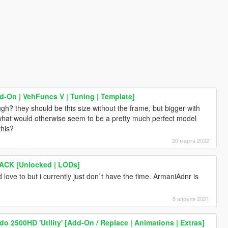
-On | VehFuncs V | Tuning | Template]
ugh? they should be this size without the frame, but bigger with
 what would otherwise seem to be a pretty much perfect model
this?
20 марта 2022
PACK [Unlocked | LODs]
i'd love to but i currently just don`t have the time. ArmaniAdnr is
8 апреля 2021
do 2500HD 'Utility' [Add-On / Replace | Animations | Extras]