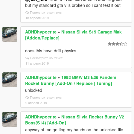
but my standard gta v is broken so i cant test it out
Посмотрите контекст
18 апреля 2019
ADHDhypocrite
»
Nissan Silvia S15 Garage Mak
[Addon/Replace]
does this have drift physics
Посмотрите контекст
11 апреля 2019
ADHDhypocrite
»
1992 BMW M3 E36 Pandem
Rocket Bunny [Add-On / Replace | Tuning]
unlocked
Посмотрите контекст
9 апреля 2019
ADHDhypocrite
»
Nissan Silvia Rocket Bunny V2
Boss(S14) [Add-On]
anyway of me getting my hands on the unlocked file