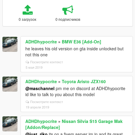
0 загрузок
0 подписчиков
ADHDhypocrite
»
BMW E36 [Add-On]
he leaves his old version on gta inside unlocked but
not this one
Посмотрите контекст
5 мая 2019
ADHDhypocrite
»
Toyota Aristo JZX160
@maschannel
pm me on discord at ADHDhypocrite
id like to talk to you about this model
Посмотрите контекст
19 апреля 2019
ADHDhypocrite
»
Nissan Silvia S15 Garage Mak
[Addon/Replace]
@just_riko
its on a fivem server im in and its great