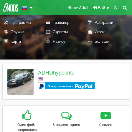
Show Adult
Войти
Программы
Транспорт
Раскраски
Оружие
Скрипты
Игрок
Карта
Разное
Больше
ADHDhypocrite
Пожертвование с
Один файл
6 комментариев
0 видео
понравился