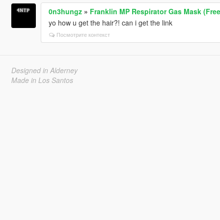
0n3hungz
»
Franklin MP Respirator Gas Mask (Fre
yo how u get the hair?! can i get the link
Посмотрите контекст
Designed in Alderney
Made in Los Santos