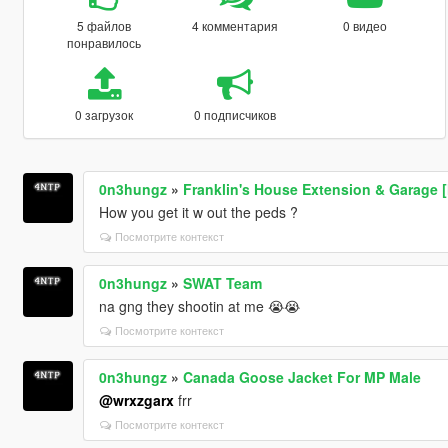
5 файлов
4 комментария
0 видео
понравилось
0 загрузок
0 подписчиков
0n3hungz
»
Franklin's House Extension & Garage 
How you get it w out the peds ?
Посмотрите контекст
0n3hungz
»
SWAT Team
na gng they shootin at me 😭😭
Посмотрите контекст
0n3hungz
»
Canada Goose Jacket For MP Male
@wrxzgarx
frr
Посмотрите контекст