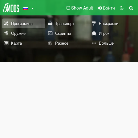
Show Adult
Войти
Программы
Транспорт
Раскраски
Оружие
Скрипты
Игрок
Карта
Разное
Больше