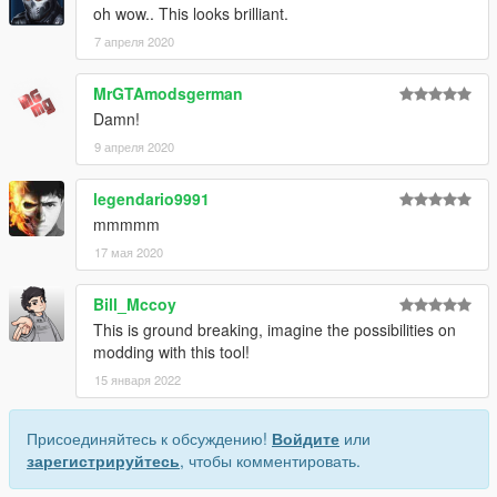
oh wow.. This looks brilliant.
7 апреля 2020
MrGTAmodsgerman
Damn!
9 апреля 2020
legendario9991
mmmmm
17 мая 2020
Bill_Mccoy
This is ground breaking, imagine the possibilities on
modding with this tool!
15 января 2022
Присоединяйтесь к обсуждению!
Войдите
или
зарегистрируйтесь
, чтобы комментировать.