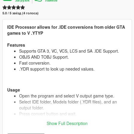
Загрузок
Лайков
5.0 / 5 звёзд (4 голоса)
IDE Processor allows for .IDE conversions from older GTA
games to V .YTYP
Features
Supports GTA 3, VC, VCS, LCS and SA .IDE Support.
OBJS AND TOBJ Support.
Fast conversion.
.YDR support to look up needed values.
Usage
Open the program and select V output game type.
Select IDE folder, Models folder (.YDR files), and an
output folder.
Press convert button and wait.
Show Full Description