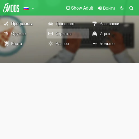
Show Adult
Войти
Программы
Транспорт
Раскраски
Оружие
Скрипты
Игрок
Карта
Разное
Больше