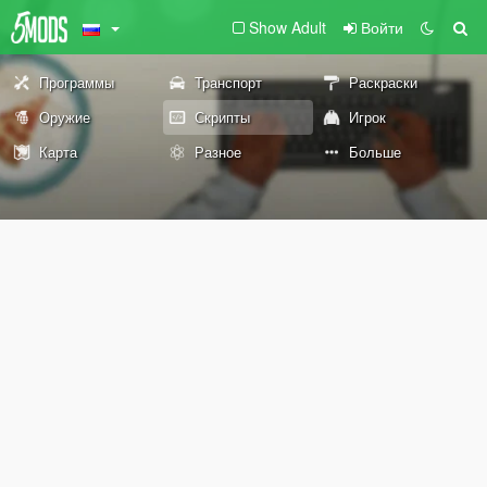
Show Adult
Войти
Программы
Транспорт
Раскраски
Оружие
Скрипты
Игрок
Карта
Разное
Больше