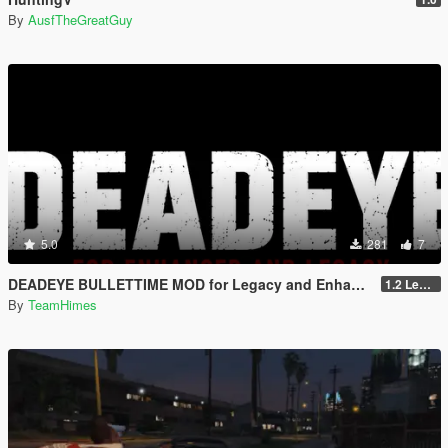
By
AusfTheGreatGuy
5.0
281
7
DEADEYE BULLETTIME MOD for Legacy and Enhanced Ultimate Edition
1.2 Legacy and Enhanced
By
TeamHimes