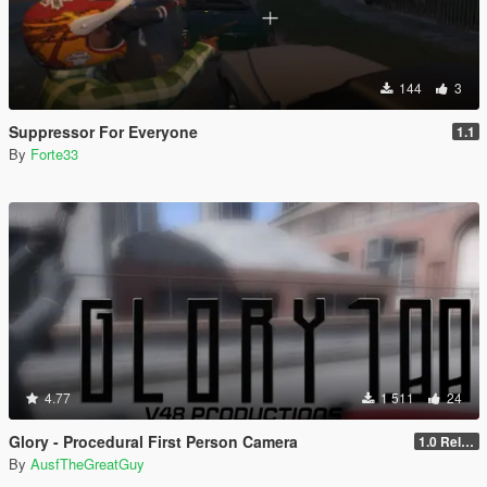
144
3
Suppressor For Everyone
1.1
By
Forte33
4.77
1 511
24
Glory - Procedural First Person Camera
1.0 Release
By
AusfTheGreatGuy