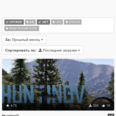
ОРУЖИЕ
ASI
.NET
LUA
GTALUA
RAGE PLUGIN HOOK
За:
Прошлый месяц
Сортировать по:
Последние загрузки
4.75
334
19
HuntingV
1.0