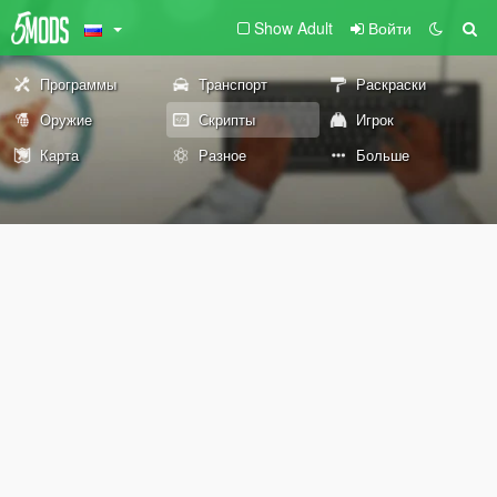
Show Adult
Войти
Программы
Транспорт
Раскраски
Оружие
Скрипты
Игрок
Карта
Разное
Больше