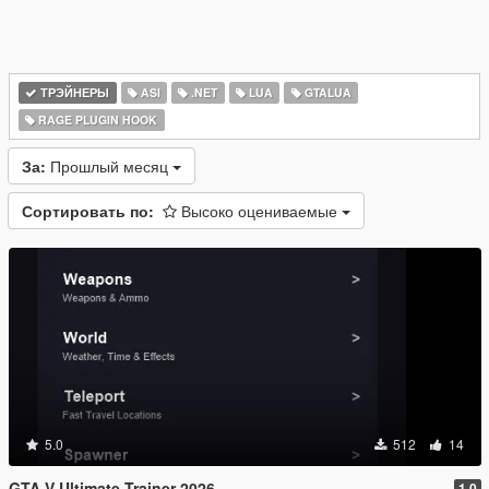
ТРЭЙНЕРЫ
ASI
.NET
LUA
GTALUA
RAGE PLUGIN HOOK
За:
Прошлый месяц
Сортировать по:
Высоко оцениваемые
5.0
512
14
GTA V Ultimate Trainer 2026
1.0